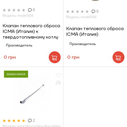
0
0
Модель: model504
Модель: model506
Клапан теплового сброса
Клапан теплового сброса
ICMA (Италия) к
ICMA (Италия)
твердотопливному котлу
Производитель
Производитель
0 грн
0 грн
закончился
2
Модель: gnuchka-ruchka-dlya-shitky