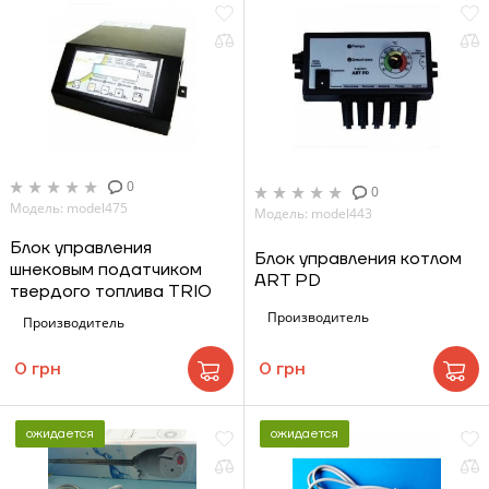
0
0
Модель: model475
Модель: model443
Блок управления
Блок управления котлом
шнековым податчиком
ART PD
твердого топлива TRIO
Производитель
Производитель
0 грн
0 грн
ожидается
ожидается