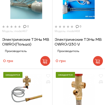
ЗАКАЗАТЬ УСЛУГУ МОНТАЖА
0
0
Модель: model467
Модель: model468
Электрические ТЭНы MB
Электрические ТЭНы MB
Заказать
OWRG(Польша)
OWRG/230 V
Обратный звонок
Производитель
Производитель
Корзина
0 грн
0 грн
ожидается
ожидается
Отправить
Отправить