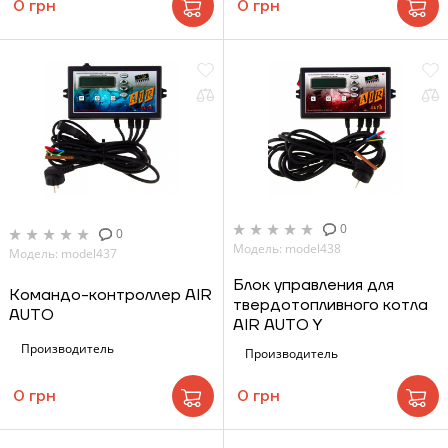
0 грн
0 грн
0
0
Модель: model438
Модель: model437
Блок управления для
Командо-контроллер AIR
твердотопливного котла
AUTO
AIR AUTO Y
Производитель
Производитель
0 грн
0 грн