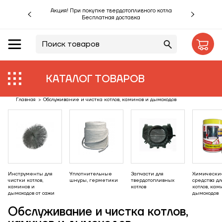
Акция! При покупке твердотопливного котла
Бесплатная доставка
RU
UA
Акции %
Производители
КАТАЛОГ ТОВАРОВ
Объекты
Главная
>
Обслуживание и чистка котлов, каминов и дымоходов
Монтаж
Клиентам
Статьи
Инструменты для
Уплотнительные
Запчасти для
Химически
чистки котлов,
шнуры, герметики
твердотопливных
средства дл
каминов и
котлов
котлов, кам
дымоходов от сажи
дымоходов
Контакты
Обслуживание и чистка котлов,