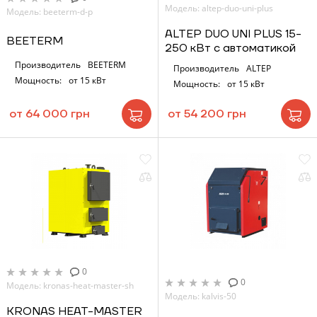
Модель: altep-duo-uni-plus
Модель: beeterm-d-p
ALTEP DUO UNI PLUS 15-
BEETERM
250 кВт с автоматикой
Производитель
BEETERM
Производитель
ALTEP
Мощность:
от 15 кВт
Мощность:
от 15 кВт
от 64 000 грн
от 54 200 грн
0
0
Модель: kronas-heat-master-sh
Модель: kalvis-50
KRONAS HEAT-MASTER