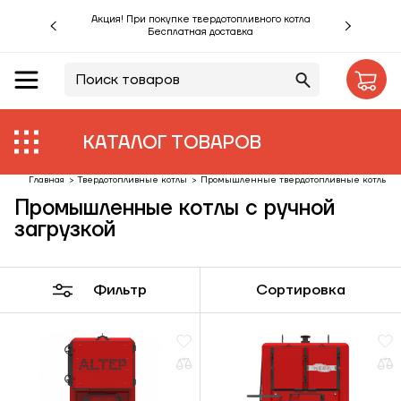
Акция! При покупке твердотопливного котла
Бесплатная доставка
RU
UA
Акции %
Производители
КАТАЛОГ ТОВАРОВ
Объекты
Главная
>
Твердотопливные котлы
>
Промышленные твердотопливные котлы
>
Промышленные котлы с ручной
Монтаж
загрузкой
Клиентам
Фильтр
Сортировка
Статьи
Контакты