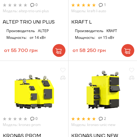
0
1
Модель: altep-trio-uni-plus
Модель: kraft-l-auto
ALTEP TRIO UNI PLUS
KRAFT L
Производитель
ALTEP
Производитель
KRAFT
Мощность:
от 14 кВт
Мощность:
от 15 кВт
от 55 700 грн
от 58 250 грн
0
2
Модель: kronas-prom
Модель: kronas-unic-new
KRONAS PROM
KRONAS UNIC NEW