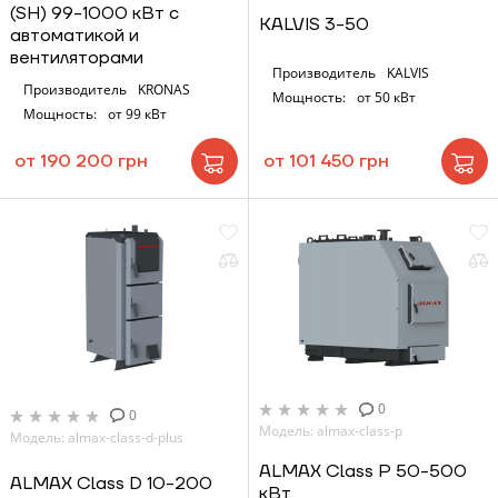
ЗАКАЗАТЬ УСЛУГУ МОНТАЖА
(SH) 99-1000 кВт с
KALVIS 3-50
автоматикой и
вентиляторами
Производитель
KALVIS
Производитель
KRONAS
Мощность:
от 50 кВт
Мощность:
от 99 кВт
Заказать
Обратный звонок
от 190 200 грн
от 101 450 грн
Корзина
Отправить
Отправить
0
0
Модель: almax-class-p
Модель: almax-class-d-plus
ALMAX Class P 50-500
ALMAX Class D 10-200
кВт