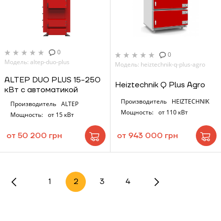
0
0
Модель: altep-duo-plus
Модель: heiztechnik-q-plus-agro
ALTEP DUO PLUS 15-250
Heiztechnik Q Plus Agro
кВт с автоматикой
Производитель
HEIZTECHNIK
Производитель
ALTEP
Мощность:
от 110 кВт
Мощность:
от 15 кВт
от 50 200 грн
от 943 000 грн
1
2
3
4