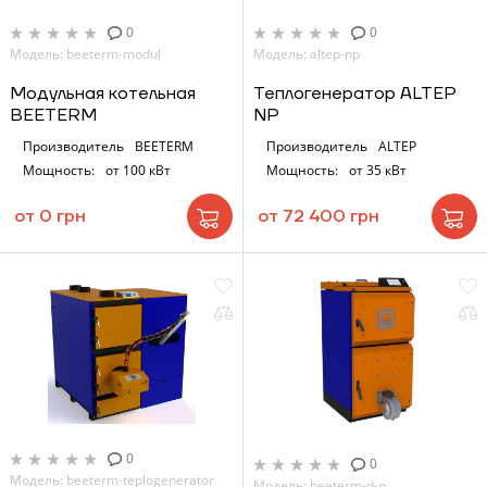
0
0
Модель: beeterm-modul
Модель: altep-np
Модульная котельная
Теплогенератор ALTEP
BEETERM
NP
Производитель
BEETERM
Производитель
ALTEP
Мощность:
от 100 кВт
Мощность:
от 35 кВт
от 0 грн
от 72 400 грн
0
0
Модель: beeterm-teplogenerator
Модель: beeterm-d-p