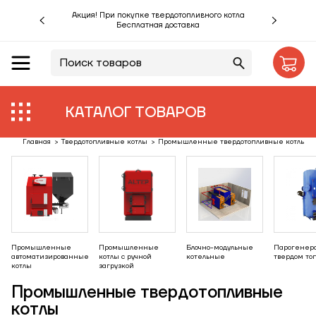
Акция! При покупке твердотопливного котла
Бесплатная доставка
RU
UA
Акции %
Производители
КАТАЛОГ ТОВАРОВ
Объекты
Главная
>
Твердотопливные котлы
>
Промышленные твердотопливные котлы
Монтаж
Клиентам
Статьи
Промышленные
Промышленные
Блочно-модульные
Парогенер
автоматизированные
котлы с ручной
котельные
твердом то
котлы
загрузкой
Контакты
Промышленные твердотопливные
котлы