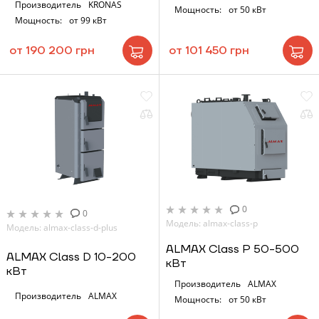
ЗАКАЗАТЬ УСЛУГУ МОНТАЖА
Производитель
KRONAS
Мощность:
от 50 кВт
Мощность:
от 99 кВт
от 190 200 грн
от 101 450 грн
Заказать
Обратный звонок
Корзина
Отправить
0
0
Модель: almax-class-p
Модель: almax-class-d-plus
Отправить
ALMAX Class P 50-500
ALMAX Class D 10-200
кВт
кВт
Производитель
ALMAX
Производитель
ALMAX
Мощность:
от 50 кВт