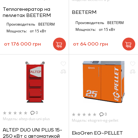
Теплогенератор на
BEETERM
пеллетах BEETERM
Производитель
BEETERM
Производитель
BEETERM
Мощность:
от 15 кВт
Мощность:
от 15 кВт
от 176 000 грн
от 64 000 грн
0
0
Модель: altep-duo-uni-plus
Модель: ekogren-eg-pellet
ALTEP DUO UNI PLUS 15-
EkoGren EG-PELLET
250 кВт с автоматикой