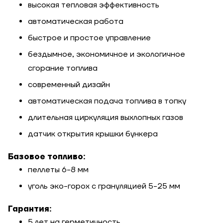
высокая тепловая эффективность
Отправить
Степень
автоматическая работа
утепления, Вт/м
Гарно утеплений, 55
быстрое и простое управление
кв
бездымное, экономичное и экологичное
сгорание топлива
Необходимая
современный дизайн
мощность, кВт
автоматическая подача топлива в топку
длительная циркуляция выхлопных газов
датчик открытия крышки бункера
Базовое топливо:
пеллеты 6-8 мм
уголь эко-горох с грануляцией 5-25 мм
Гарантия:
5 лет на герметичность