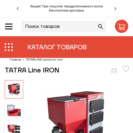
Акция! При покупке твердотопливного котла
Бесплатная доставка
RU
UA
Акции %
Производители
КАТАЛОГ ТОВАРОВ
Объекты
Главная
>
TATRALINE tatraline-iron
TATRA Line IRON
Монтаж
Клиентам
Статьи
Контакты