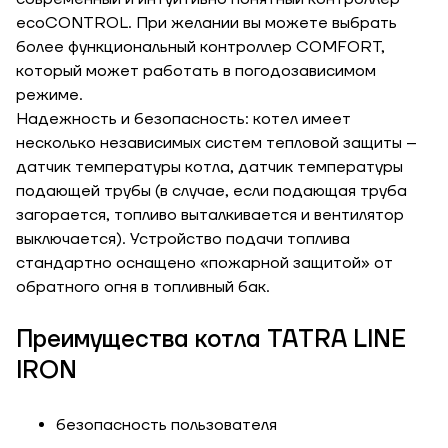
ecoCONTROL. При желании вы можете выбрать
более функциональный контроллер COMFORT,
который может работать в погодозависимом
режиме.
Надежность и безопасность: котел имеет
ЗАКАЗАТЬ УСЛУГУ МОНТАЖА
несколько независимых систем тепловой защиты –
датчик температуры котла, датчик температуры
подающей трубы (в случае, если подающая труба
загорается, топливо выталкивается и вентилятор
Заказать
выключается). Устройство подачи топлива
Обратный звонок
стандартно оснащено «пожарной защитой» от
Корзина
обратного огня в топливный бак.
Высота, м
Преимущества котла ТАTRA LINE
IRON
Ширина, м
Отправить
безопасность пользователя
Длина, м