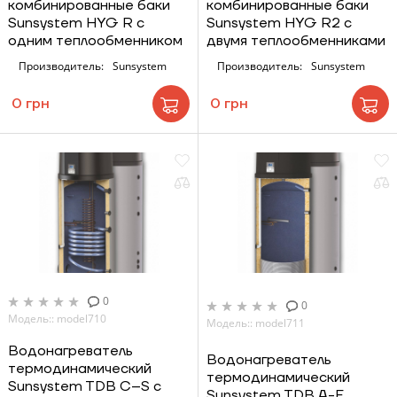
комбинированные баки
комбинированные баки
Sunsystem HYG R с
Sunsystem HYG R2 с
одним теплообменником
двумя теплообменниками
Производитель:
Sunsystem
Производитель:
Sunsystem
0 грн
0 грн
0
0
Модель:: model710
Модель:: model711
Водонагреватель
Водонагреватель
термодинамический
термодинамический
Sunsystem TDB C–S с
Sunsystem TDB A-E