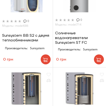
0
0
Модель:: model714
Модель:: model686
Солнечные
Sunsystem BB S2 с двумя
водонагреватели
теплообменниками
Sunsystem ST FC
Производитель:
Sunsystem
Производитель:
Sunsystem
0 грн
0 грн