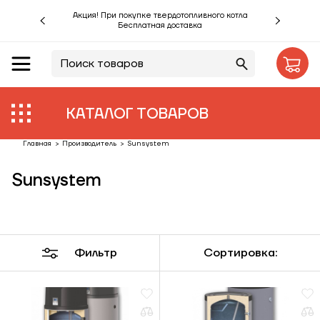
Акция! При покупке твердотопливного котла
Бесплатная доставка
RU
UA
Акции %
Производители
КАТАЛОГ ТОВАРОВ
Объекты
Главная
>
Производитель
>
Sunsystem
Sunsystem
Монтаж
Клиентам
Статьи
Фильтр
Сортировка:
Контакты