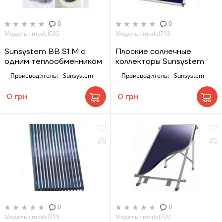
Отправить
0
0
Модель:: model685
Модель:: model718
Sunsystem BB S1 M с
Плоские солнечные
одним теплообменником
коллекторы Sunsystem
Производитель:
Sunsystem
Производитель:
Sunsystem
0 грн
0 грн
0
0
Модель:: model719
Модель:: model720