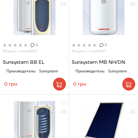
ЗАКАЗАТЬ УСЛУГУ МОНТАЖА
0
0
Модель:: model683
Модель:: model687
Sunsystem BB EL
Sunsystem MB NH/DN
Производитель:
Sunsystem
Заказать
Производитель:
Sunsystem
Обратный звонок
0 грн
0 грн
Корзина
Отправить