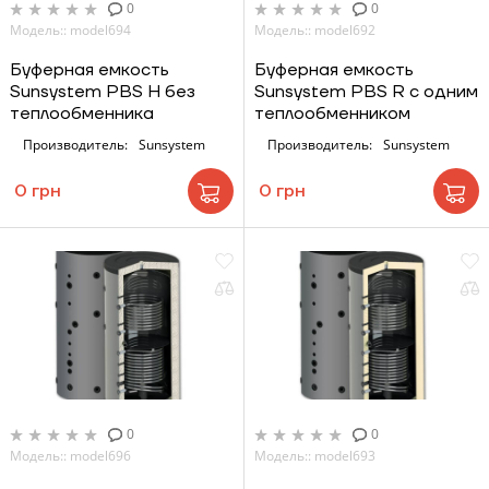
0
0
Модель:: model694
Модель:: model692
Буферная емкость
Буферная емкость
Sunsystem PBS H без
Sunsystem PBS R с одним
теплообменника
теплообменником
Производитель:
Sunsystem
Производитель:
Sunsystem
0 грн
0 грн
0
0
Модель:: model696
Модель:: model693