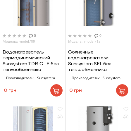
0
0
Модель:: model709
Модель:: model713
Водонагреватель
Солнечные
термодинамический
водонагреватели
Sunsystem TDB C–E без
Sunsystem SEL без
теплообменника
теплообменника
Производитель:
Sunsystem
Производитель:
Sunsystem
0 грн
0 грн