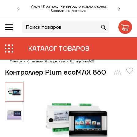
Акция! При покупке твердотопливного котла
Бесплатная доставка
RU
UA
Акции %
Производители
КАТАЛОГ ТОВАРОВ
Объекты
Главная
>
Котельное оборудование
>
Plum plum-860
Контроллер Plum ecoMAX 860
Монтаж
Клиентам
Статьи
Контакты