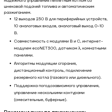
надежного управления пеллетным котлом со
шнековой подачей топлива и автоматическим
Ширина, м
разжиганием.
Отправить
12 выходов 230 В для периферийных устройств,
Длина, м
10 аналоговых входов, аналоговый выход 0-10
В.
Отправить
Степень
Совместимость с модулями B и C, интернет-
утепления, Вт/м
Гарно утеплений, 55
модулем ecoNET300, датчиком λ, комнатными
кв
панелями.
Алгоритмы модуляции сгорания,
Необходимая
дистанционный контроль, подключение
мощность, кВт
резервного котла (газового или дизельного).
Поддержка погодозависимого управления,
управление несколькими контурами
(смесительные, буферные).