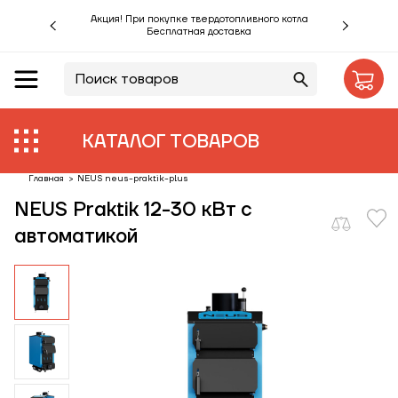
Акция! При покупке твердотопливного котла
Бесплатная доставка
RU
UA
Акции %
Производители
КАТАЛОГ ТОВАРОВ
Объекты
Главная
>
NEUS neus-praktik-plus
NEUS Praktik 12-30 кВт с
Монтаж
автоматикой
Клиентам
Статьи
Контакты