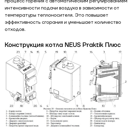
процесс горения с автоматическим регулированием
утепления, Вт/м
Гарно утеплений, 55
интенсивности подачи воздуха в зависимости от
кв
температуры теплоносителя. Это повышает
эффективность сгорания и уменьшает количество
отходов.
Необходимая
мощность, кВт
Конструкция котла NEUS Praktik Плюс