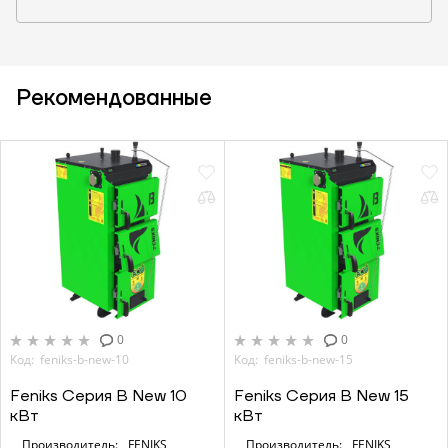
Рекомендованные
0
0
Код: feniks-b-new-10
Код: feniks-b-new-15
Feniks Серия B New 10
Feniks Серия B New 15
кВт
кВт
Производитель:
FENIKS
Производитель:
FENIKS