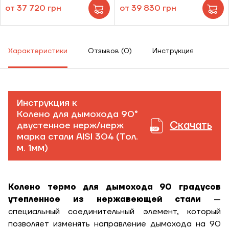
от 37 720 грн
от 39 830 грн
Характеристики
Отзывов (0)
Инструкция
Инструкция к
Колено для дымохода 90°
Скачать
двустенное нерж/нерж
марка стали AISI 304 (Тол.
м. 1мм)
Колено термо для дымохода 90 градусов
утепленное из нержавеющей стали
—
специальный соединительный элемент, который
позволяет изменять направление дымохода на 90
ЗАКАЗАТЬ УСЛУГУ МОНТАЖА