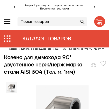
Акция! При покупке твердотопливного котла
Бесплатная доставка
RU
UA
Акции %
Производители
КАТАЛОГ ТОВАРОВ
Объекты
Главная
>
Котельное оборудование
>
ВЕНТ-УСТРІЙ kolino-termo-90-nn-1mm-ais
Колено для дымохода 90°
Монтаж
двустенное нерж/нерж марка
стали AISI 304 (Тол. м. 1мм)
Клиентам
Статьи
Контакты