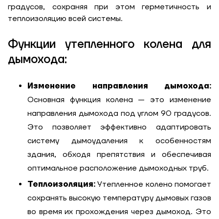
градусов, сохраняя при этом герметичность и
теплоизоляцию всей системы.
Функции утепленного колена для
Заказать
дымохода:
Обратный звонок
Корзина
Высота, м
Изменение направления дымохода:
Основная функция колена — это изменение
направления дымохода под углом 90 градусов.
Ширина, м
Отправить
Это позволяет эффективно адаптировать
систему дымоудаления к особенностям
Длина, м
здания, обходя препятствия и обеспечивая
Отправить
Степень
оптимальное расположение дымоходных труб.
утепления, Вт/м
Гарно утеплений, 55
Теплоизоляция:
Утепленное колено помогает
кв
сохранять высокую температуру дымовых газов
во время их прохождения через дымоход. Это