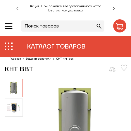
Акция! При покупке твердотопливного котла
Бесплатная доставка
RU
UA
Акции %
Производители
КАТАЛОГ ТОВАРОВ
Объекты
Главная
>
Водонагреватели
>
KHT kht-bbt
KHT BBT
Монтаж
Клиентам
Статьи
Контакты