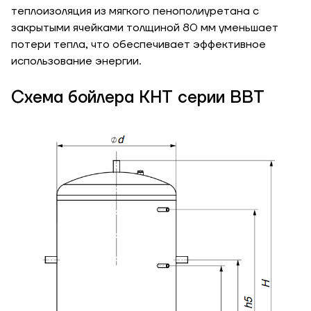
теплоизоляция из мягкого пенополиуретана с
утепления, Вт/м
Гарно утеплений, 55
закрытыми ячейками толщиной 80 мм уменьшает
кв
потери тепла, что обеспечивает эффективное
использование энергии.
Необходимая
Схема бойлера КНТ серии ВВТ
мощность, кВт