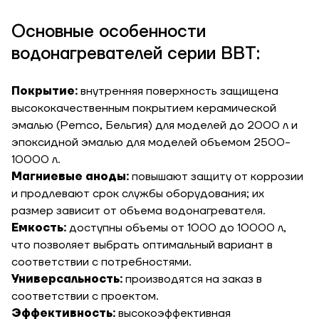
Основные особенности
водонагревателей серии ВВТ:
ЗАКАЗАТЬ УСЛУГУ МОНТАЖА
Покрытие:
внутренняя поверхность защищена
высококачественным покрытием керамической
эмалью (Pemco, Бельгия) для моделей до 2000 л и
Заказать
эпоксидной эмалью для моделей объемом 2500-
Обратный звонок
10000 л.
Магниевые аноды:
повышают защиту от коррозии
Корзина
и продлевают срок службы оборудования; их
Высота, м
размер зависит от объема водонагревателя.
Емкость:
доступны объемы от 1000 до 10000 л,
Ширина, м
что позволяет выбрать оптимальный вариант в
Отправить
соответствии с потребностями.
Универсальность:
производятся на заказ в
Длина, м
соответствии с проектом.
Отправить
Эффективность:
высокоэффективная
Степень