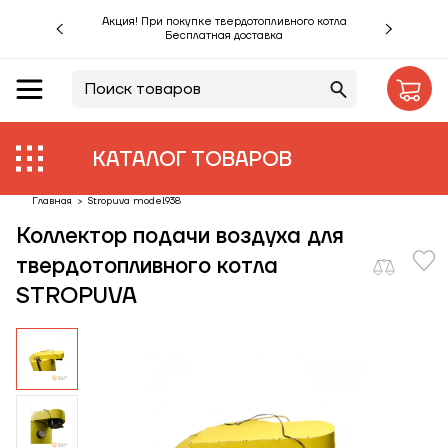
Акция! При покупке твердотопливного котла
Бесплатная доставка
RU
UA
Акции %
Производители
КАТАЛОГ ТОВАРОВ
Объекты
Главная
>
Stropuva model938
Коллектор подачи воздуха для
Монтаж
твердотопливного котла
STROPUVA
Клиентам
Статьи
Контакты