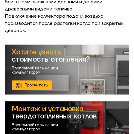
брикетами, влажными дровами и другими
Отправить
древесными видами топлива.
Подключение коллектора подачи воздуха
Длина, м
производится после растопки котла при закрытых
Отправить
дверцах.
Степень
утепления, Вт/м
Гарно утеплений, 55
кв
Хотите узнать
стоимость отопления?
Воспользуйтесь нашим
Необходимая
калькулятором
мощность, кВт
Просчитать
Монтаж и установка
твердотопливных котлов
Воспользуйтесь нашим
калькулятором