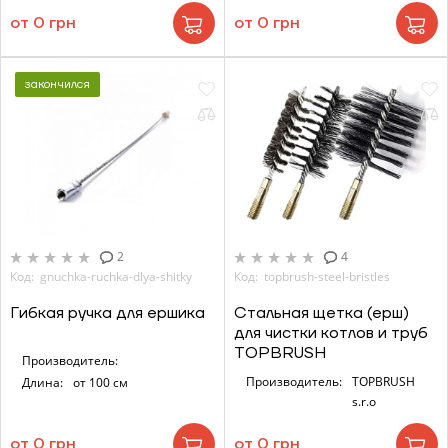
Корзина
Высота, м
от 0 грн
от 0 грн
Ширина, м
закончился
Отправить
Длина, м
Отправить
Степень
утепления, Вт/м
Гарно утеплений, 55
кв
2
4
Код: gnuchka-ruchka-dlya-shitky
Код: topbrush-steel-bristles
Гибкая ручка для ершика
Стальная щетка (ерш)
Необходимая
для чистки котлов и труб
мощность, кВт
TOPBRUSH
Производитель:
Производитель:
TOPBRUSH
Длина:
от 100 см
s.r.o
от 0 грн
от 0 грн