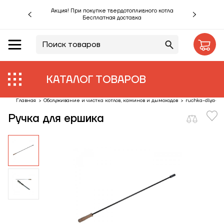
Акция! При покупке твердотопливного котла
Бесплатная доставка
RU
UA
Акции %
Производители
КАТАЛОГ ТОВАРОВ
Объекты
Главная
>
Обслуживание и чистка котлов, каминов и дымоходов
>
ruchka-dlya-sh
Ручка для ершика
Монтаж
Клиентам
Статьи
Контакты