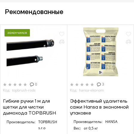
Рекомендованные
закончился
0
3
ЗАКАЗАТЬ УСЛУГУ МОНТАЖА
Код: topbrush-rods
Код: hansa-ekonom
Гибкие ручки 1 м для
Эффективный удалитель
щетки для чистки
сажи Hansa в экономной
дымохода TOPBRUSH
упаковке
Заказать
Производитель:
HANSA
Производитель:
TOPBRUSH
Обратный звонок
s.r.o
Вес:
от 0,5 кг