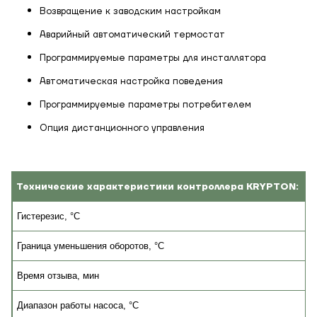
Возвращение к заводским настройкам
Аварийный автоматический термостат
Заказать
Обратный звонок
Программируемые параметры для инсталлятора
Корзина
Автоматическая настройка поведения
Высота, м
Программируемые параметры потребителем
Опция дистанционного управления
Ширина, м
Отправить
Длина, м
Технические характеристики
контроллера KRYPTON
:
Отправить
Степень
Гистерезис, °C
утепления, Вт/м
Гарно утеплений, 55
Граница уменьшения оборотов, °C
кв
Время отзыва, мин
Диапазон работы насоса, °C
Необходимая