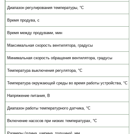
мощность, кВт
Диапазон регулирования температуры, °C
Время продува, с
Время между продувами, мин
Максимальная скорость вентилятора, градусы
Минимальная скорость обращения вентилятора, градусы
Температура выключения регулятора, °C
Температура окружающей среды во время работы устройства, °C
Напряжение питания, В
Диапазон работы температурного датчика, °C
Включение насосов при низких температурах, °C
Размеры (длина, ширина, толщина), мм
1