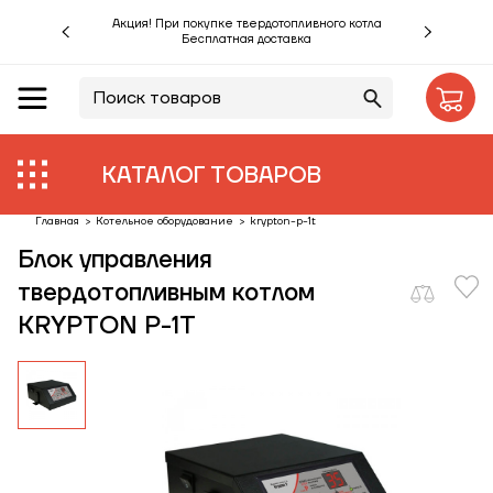
Акция! При покупке твердотопливного котла
Бесплатная доставка
RU
UA
Акции %
Производители
КАТАЛОГ ТОВАРОВ
Объекты
Главная
>
Котельное оборудование
>
krypton-p-1t
Блок управления
Монтаж
твердотопливным котлом
KRYPTON P-1T
Клиентам
Статьи
Контакты