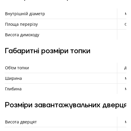
мм
Внутрішній діаметр
см²
Площа перерізу
м
Висота димоходу
Габаритні розміри топки
дм³
Об'єм топки
мм
Ширина
мм
Глибина
Розміри завантажувальних дверця
мм
Висота дверцят