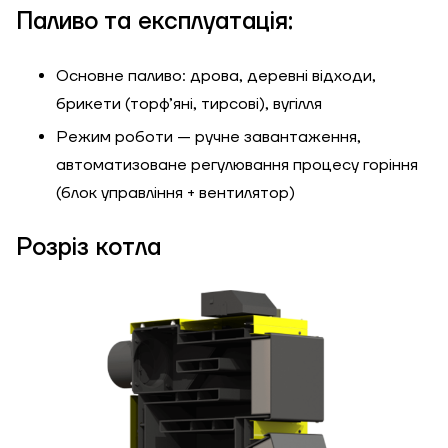
Паливо та експлуатація:
ЗАМОВИТИ ПОСЛУГУ МОНТАЖУ
Основне паливо: дрова, деревні відходи,
брикети (торф’яні, тирсові), вугілля
Режим роботи — ручне завантаження,
Замовити
Зворотній дзвінок
автоматизоване регулювання процесу горіння
(блок управління + вентилятор)
Кошик
Висота, м
Розріз котла
Ширина, м
Надіслати
Довжина, м
Надіслати
Ступінь
утеплення, Вт/м
Гарно утеплений, 55
кв