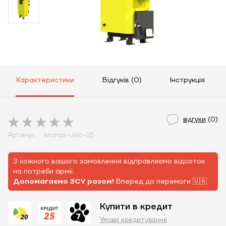
Характеристики
Відгуків (0)
Інструкція
відгуки
(0)
Артикул
kronas-unic-25
З кожного вашого замовлення відправляємо відсоток
на потреби армії.
Допомагаємо ЗСУ разом!
Вперед до перемоги 🇺🇦
Купити в кредит
Умови кредитування