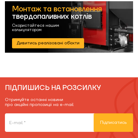
Монтаж та встановлення
твердопаливних котлів
Скористайтеся нашим
калькулятором
Дивитись реалізовані об'єкти
ПІДПИШИСЬ НА РОЗСИЛКУ
Отримуйте останні новини
про акційні пропозиції на e-mail
Підписатись