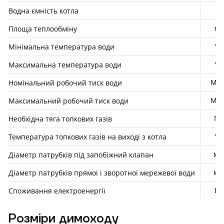
л
Водна ємність котла
м²
Площа теплообміну
°С
Мінімальна температура води
°С
Максимальна температура води
МП
Номінальний робочий тиск води
МП
Максимальний робочий тиск води
Па
Необхідна тяга топкових газів
°C
Температура топкових газів на виході з котла
мм
Діаметр патрубків під запобіжний клапан
мм
Діаметр патрубків прямої і зворотної мережевої води
Вт
Споживання електроенергії
Розміри димоходу