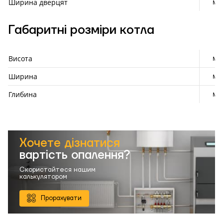
мм
Ширина дверцят
Габаритні розміри котла
мм
Висота
мм
Ширина
мм
Глибина
Хочете дізнатися
вартість опалення?
Скористайтеся нашим
калькулятором
Прорахувати