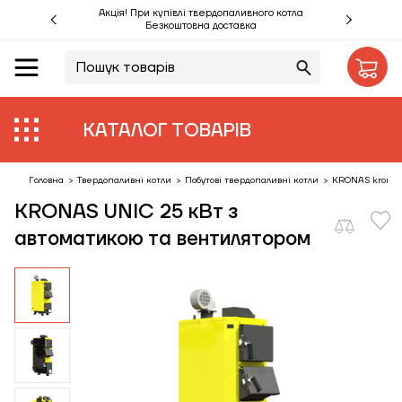
Акція! При купівлі твердопаливного котла
Безкоштовна доставка
UA
RU
Акції %
КАТАЛОГ ТОВАРІВ
Виробники
Об'єкти
Головна
>
Твердопаливні котли
>
Побутові твердопаливні котли
>
KRONAS kronas
KRONAS UNIC 25 кВт з
Монтаж
автоматикою та вентилятором
Клієнтам
Статті
Контакти