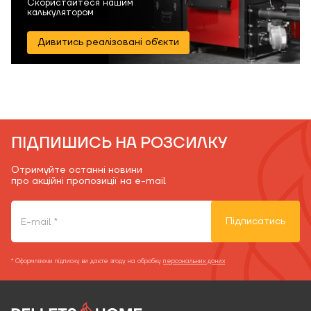
Скористайтеся нашим
калькулятором
Дивитись реалізовані об'єкти
ПІДПИШИСЬ НА РОЗСИЛКУ
Отримуйте останні новини
про акційні пропозиції на e-mail
Підписатись
* Оформляючи підписку ви даєте згоду на обробку
персональних даних