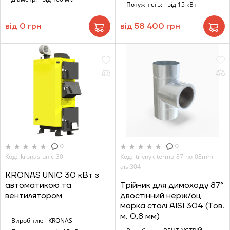
Потужність:
від 15 кВт
від 0 грн
від 58 400 грн
0
0
Код: kronas-unic-30
Код: triynyk-termo-87-no-08mm-
aisi304
KRONAS UNIC 30 кВт з
автоматикою та
Трійник для димоходу 87°
вентилятором
двостінний нерж/оц
марка сталі AISI 304 (Тов.
м. 0,8 мм)
Виробник:
KRONAS