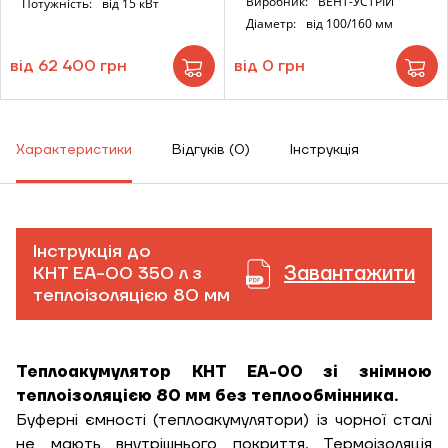
Виробник:
ВЕНТ-УСТРІЙ
Потужність:
від 15 кВт
Діаметр:
від 100/160 мм
від 62 400 грн
від 0 грн
Характеристики
Відгуків (0)
Інструкція
ЗАМОВИТИ ПОСЛУГУ МОНТАЖУ
Інструкція до
Завантажити
KHT ЕА-00 350 л з
теплоізоляцією 80 мм
Замовити
Зворотній дзвінок
Теплоакумулятор KHT ЕА-00 зі знімною
Кошик
теплоізоляцією 80 мм без теплообмінника.
Висота, м
Буферні ємності (теплоакумулятори) із чорної сталі
не мають внутрішнього покриття. Термоізоляція