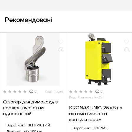
Рекомендовані
0
Код: fluger
0
Код: kronas-unic-25
Флюгер для димоходу з
нержавіючої сталі
KRONAS UNIC 25 кВт з
одностінний
автоматикою та
вентилятором
Виробник:
ВЕНТ-УСТРІЙ
Виробник:
KRONAS
Діаметр:
від 100 мм