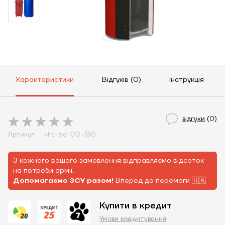
Характеристики
Відгуків (0)
Інструкція
відгуки
(0)
Артикул
kht-ea-00-350
З кожного вашого замовлення відправляємо відсоток
на потреби армії.
Допомагаємо ЗСУ разом!
Вперед до перемоги 🇺🇦
Купити в кредит
Умови кредитування