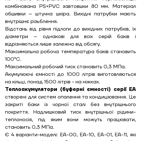
Ширина, м
комбінована PS+PVC завтовшки 80 мм. Матеріал
Надіслати
обшивки – штучна шкіра. Вихідні патрубки мають
внутрішнє різьблення.
Довжина, м
Відстань від рівня підлоги до вихідних патрубків, їх
Надіслати
діаметри – однакові для всіх серій баків і
Ступінь
відрізняються лише залежно від обсягу.
утеплення, Вт/м
Гарно утеплений, 55
Максимальна робоча температура баків становить
кв
100°С.
Максимальний робочий тиск становить 0,3 МПа.
Акумулюючі ємності до 1000 літрів виготовляються
на кільці, понад 1500 літрів - на ніжках.
Необхідна
потужність, кВт
Теплоакумулятори (буферні ємності) серії ЕА
створені для систем опалення та кондиціювання. Це
закриті баки із чорної сталі без внутрішнього
покриття. Надлишковий тиск внутрішньої рідини-
теплоносія, під яким вони можуть працювати,
становить 0,3 МПа.
Є 4 варіанти-моделі: ЕА-00, ЕА-10, ЕА-01, ЕА-11, які