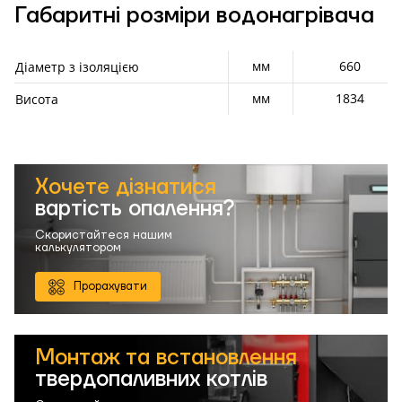
Габаритні розміри водонагрівача
мм
660
Діаметр з ізоляцією
мм
1834
Висота
Хочете дізнатися
вартість опалення?
Скористайтеся нашим
калькулятором
Прорахувати
Монтаж та встановлення
твердопаливних котлів