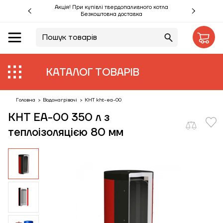
Акція! При купівлі твердопаливного котла
Безкоштовна доставка
UA
RU
Акції %
КАТАЛОГ ТОВАРІВ
Виробники
Об'єкти
Головна
>
Водонагрівачі
>
KHT kht-ea-00
KHT ЕА-00 350 л з
Монтаж
теплоізоляцією 80 мм
Клієнтам
Статті
Контакти