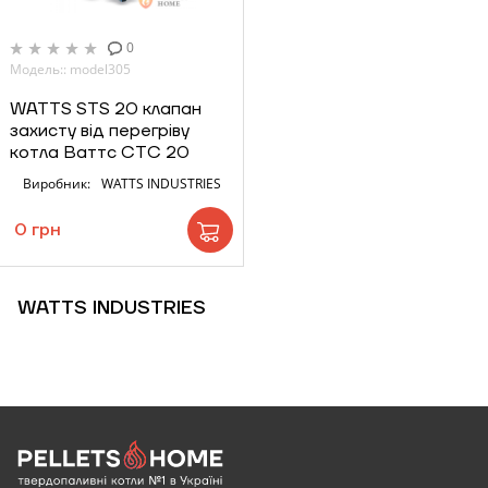
Надіслати
0
Модель:: model305
WATTS STS 20 клапан
Надіслати
захисту від перегріву
котла Ваттс СТС 20
Виробник:
WATTS INDUSTRIES
0 грн
WATTS INDUSTRIES