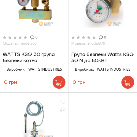
0
0
Модель:: model306
Модель:: model379
WATTS KSG 30 група
Група безпеки Watts KSG
безпеки котла
30 N до 50кВт
ЗАМОВИТИ ПОСЛУГУ МОНТАЖУ
Виробник:
WATTS INDUSTRIES
Виробник:
WATTS INDUSTRIES
0 грн
0 грн
Замовити
Зворотній дзвінок
Кошик