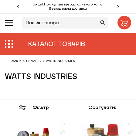
Акція! При купівлі твердопаливного котла
Безкоштовна доставка
UA
RU
Акції %
КАТАЛОГ ТОВАРІВ
Виробники
Об'єкти
Головна
>
Виробник
>
WATTS INDUSTRIES
WATTS INDUSTRIES
Монтаж
Клієнтам
Статті
Фільтр
Сортувати:
Контакти