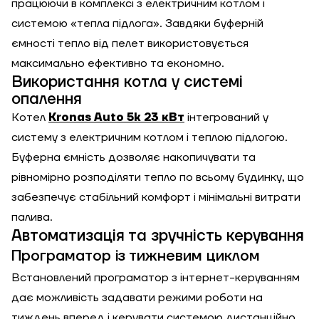
працюючи в комплексі з електричним котлом і
системою «тепла підлога». Завдяки буферній
ємності тепло від пелет використовується
максимально ефективно та економно.
Використання котла у системі
опалення
Котел
Kronas Auto 5k 23 кВт
інтегрований у
систему з електричним котлом і теплою підлогою.
Буферна ємність дозволяє накопичувати та
рівномірно розподіляти тепло по всьому будинку, що
забезпечує стабільний комфорт і мінімальні витрати
палива.
Автоматизація та зручність керування
Програматор із тижневим циклом
Встановлений програматор з інтернет-керуванням
дає можливість задавати режими роботи на
тиждень вперед і керувати системою дистанційно.