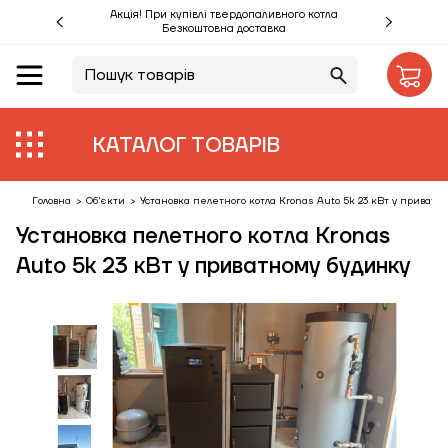
Акція! При купівлі твердопаливного котла
Безкоштовна доставка
UA
RU
Акції %
КАТАЛОГ ТОВАРІВ
Виробники
Об'єкти
Головна
>
Об'єкти
>
Установка пелетного котла Kronas Auto 5k 23 кВт у приватн
Установка пелетного котла Kronas
Монтаж
Auto 5k 23 кВт у приватному будинку
Клієнтам
Статті
Контакти