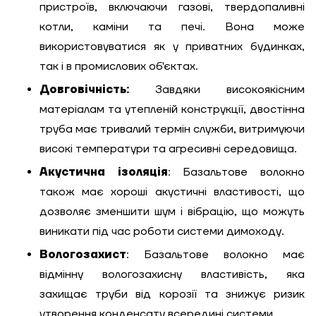
пристроїв, включаючи газові, твердопаливні
котли, каміни та печі. Вона може
використовуватися як у приватних будинках,
так і в промислових об'єктах.
Довговічність:
Завдяки високоякісним
матеріалам та утепленій конструкції, двостінна
труба має тривалий термін служби, витримуючи
високі температури та агресивні середовища.
Акустична ізоляція
: Базальтове волокно
також має хороші акустичні властивості, що
дозволяє зменшити шум і вібрацію, що можуть
виникати під час роботи системи димоходу.
Вологозахист
: Базальтове волокно має
відмінну вологозахисну властивість, яка
захищає труби від корозії та знижує ризик
утворення конденсату всередині системи.