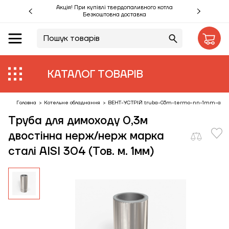
Акція! При купівлі твердопаливного котла
Безкоштовна доставка
UA
RU
Акції %
КАТАЛОГ ТОВАРІВ
Виробники
Об'єкти
Головна
>
Котельне обладнання
>
ВЕНТ-УСТРІЙ truba-03m-termo-nn-1mm-aisi
Труба для димоходу 0,3м
Монтаж
двостінна нерж/нерж марка
сталі AISI 304 (Тов. м. 1мм)
Клієнтам
Статті
Контакти