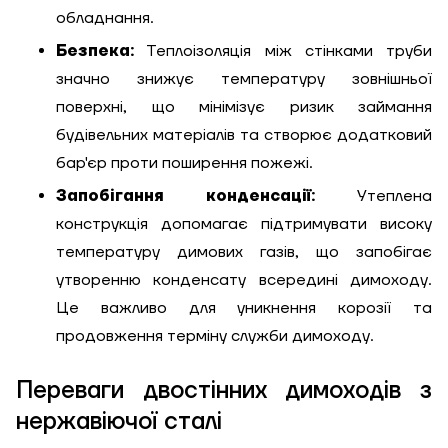
Зворотній дзвінок
обладнання.
Кошик
Безпека:
Теплоізоляція між стінками труби
Висота, м
значно знижує температуру зовнішньої
поверхні, що мінімізує ризик займання
Ширина, м
будівельних матеріалів та створює додатковий
Надіслати
бар'єр проти поширення пожежі.
Довжина, м
Запобігання конденсації:
Утеплена
конструкція допомагає підтримувати високу
Надіслати
Ступінь
температуру димових газів, що запобігає
утеплення, Вт/м
Гарно утеплений, 55
утворенню конденсату всередині димоходу.
кв
Це важливо для уникнення корозії та
продовження терміну служби димоходу.
Необхідна
Переваги двостінних димоходів з
потужність, кВт
нержавіючої сталі