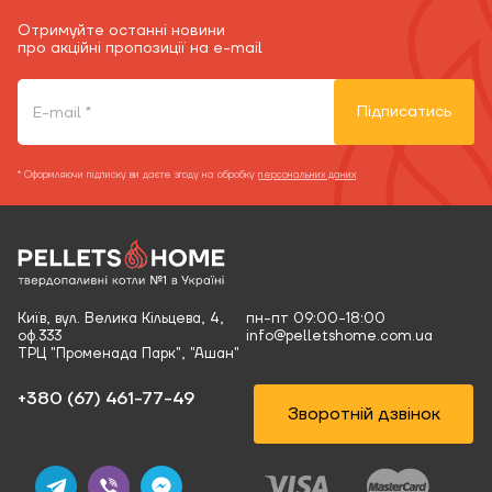
Отримуйте останні новини
про акційні пропозиції на e-mail
Підписатись
* Оформляючи підписку ви даєте згоду на обробку
персональних даних
Київ, вул. Велика Кільцева, 4,
пн-пт 09:00-18:00
оф.333
info@pelletshome.com.ua
ТРЦ "Променада Парк", "Ашан"
+380 (67) 461-77-49‬
Зворотній дзвінок