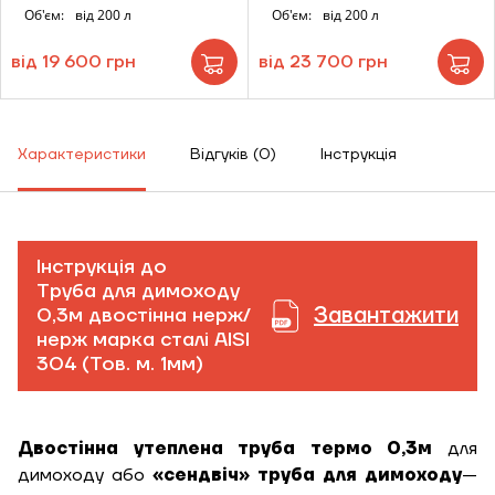
Об'єм:
від 200 л
Об'єм:
від 200 л
від 19 600 грн
від 23 700 грн
Характеристики
Відгуків (0)
Інструкція
Інструкція до
Труба для димоходу
Завантажити
0,3м двостінна нерж/
нерж марка сталі AISI
304 (Тов. м. 1мм)
Двостінна утеплена труба термо 0,3м
для
димоходу або
«сендвіч» труба для димоходу
—