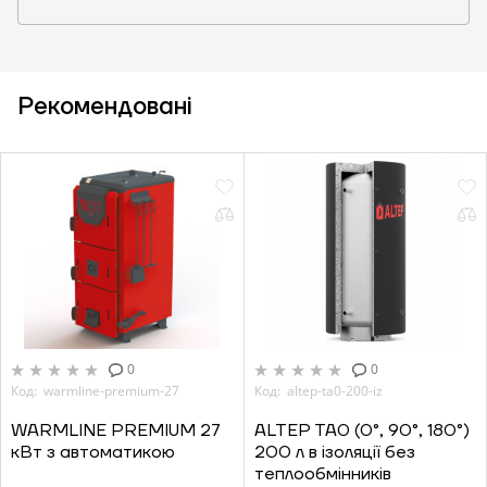
Рекомендовані
0
0
Код: warmline-premium-27
Код: altep-ta0-200-iz
WARMLINE PREMIUM 27
ALTEP TA0 (0°, 90°, 180°)
кВт з автоматикою
200 л в ізоляції без
теплообмінників