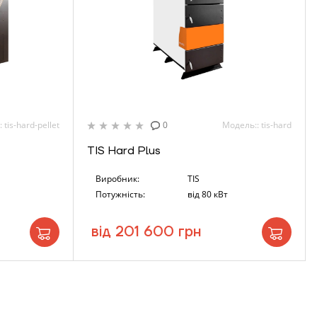
 tis-hard-pellet
0
Модель:: tis-hard
TIS Hard Plus
Виробник:
TIS
Потужність:
від 80 кВт
від 201 600 грн