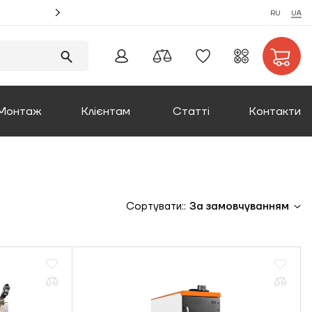
Акція! Замовляйте монтаж котлів та отримуйте збі
RU
UA
Монтаж
Клієнтам
Статті
Контакти
Оплата та доставка
Повернення товару
Сортувати::
За замовчуванням
Про компанію
Сертифікати