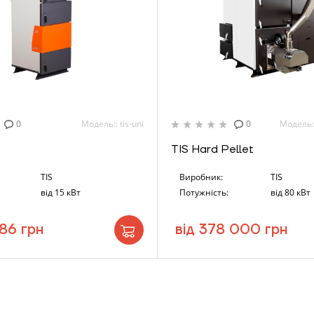
ЗАМОВИТИ ПОСЛУГУ МОНТАЖУ
Замовити
Зворотній дзвінок
0
Модель:: tis-uni
0
Модель::
ошик
TIS Hard Pellet
TIS
Виробник:
TIS
від 15 кВт
Потужність:
від 80 кВт
Надіслати
86 грн
від 378 000 грн
Надіслати