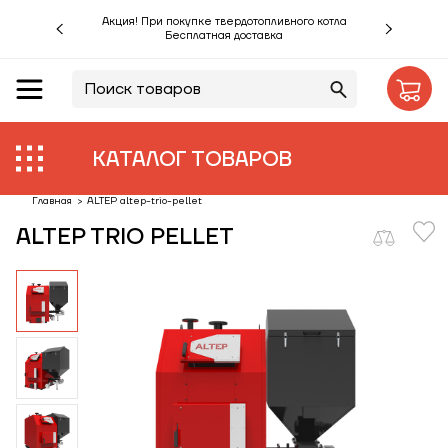
Акция! При покупке твердотопливного котла
Бесплатная доставка
RU
UA
Акции %
Производители
КАТАЛОГ ТОВАРОВ
Объекты
Главная
>
ALTEP altep-trio-pellet
ALTEP TRIO PELLET
Монтаж
Клиентам
Статьи
Контакты