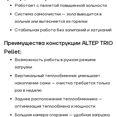
Ширина, м
Отправить
Работает с пеллетой повышенной зольности
Система самоочистки — зола выводится в
Длина, м
зольник или вытесняется из горелки
Отправить
Степень
Стабильная работа без залипаний и затуханий
утепления, Вт/м
Гарно утеплений, 55
Преимущества конструкции ALTEP TRIO
кв
Pellet:
Возможность работы в ручном режиме
Необходимая
загрузки
мощность, кВт
Вертикальный теплообменник уменьшает
накопление сажи — очистка требуется только
раз в неделю
Заднее расположение теплообменника —
оптимизация теплообмена и мощности
Большая камера сгорания — удобная загрузка