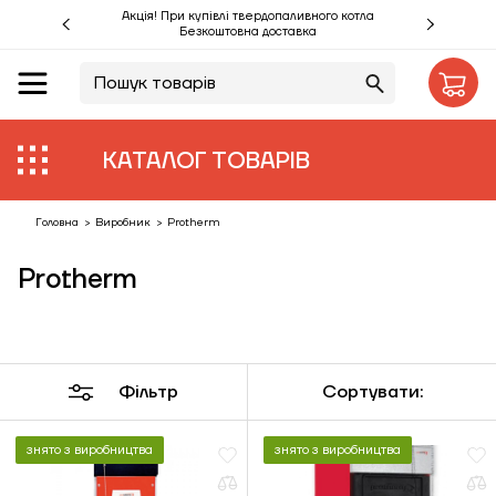
Акція! При купівлі твердопаливного котла
Безкоштовна доставка
UA
RU
Акції %
КАТАЛОГ ТОВАРІВ
Виробники
Об'єкти
Головна
>
Виробник
>
Protherm
Protherm
Монтаж
Клієнтам
Статті
Фільтр
Сортувати:
Контакти
знято з виробництва
знято з виробництва