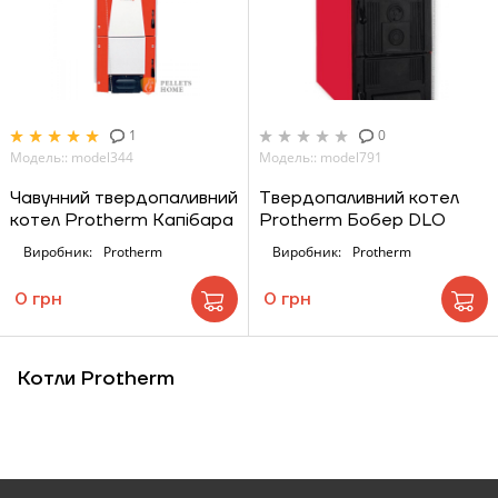
ЗАМОВИТИ ПОСЛУГУ МОНТАЖУ
Замовити
1
0
Зворотній дзвінок
Модель:: model344
Модель:: model791
Кошик
Чавунний твердопаливний
Твердопаливний котел
котел Protherm Капібара
Protherm Бобер DLO
Виробник:
Protherm
Виробник:
Protherm
0 грн
Надіслати
0 грн
Котли Protherm
Надіслати