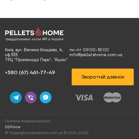
Київ, вул. Велика Кільцева, 4,
пн-пт 09:00-18:00
оф.333
info@pelletshome.com.ua
ТРЦ "Променада Парк", "Ашан"
+380 (67) 461-77-49‬
Зворотній дзвінок
Політика конфіденційності
DDForce
© Copyright pelletshome.com.ua © 2011–2026
Вхід
Порівняти (
0
)
Закладки (0)
Калькулятор