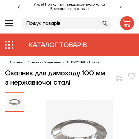
Акція! При купівлі твердопаливного котла
Безкоштовна доставка
UA
RU
Акції %
КАТАЛОГ ТОВАРІВ
Виробники
Об'єкти
Головна
>
Котельне обладнання
>
ВЕНТ-УСТРІЙ okapnik
Окапник для димоходу 100 мм
Монтаж
з нержавіючої сталі
Клієнтам
Статті
Контакти