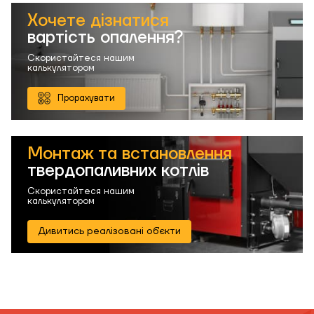
Хочете дізнатися
вартість опалення?
Скористайтеся нашим
калькулятором
Прорахувати
Монтаж та встановлення
твердопаливних котлів
Скористайтеся нашим
калькулятором
Дивитись реалізовані об'єкти