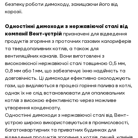
Замовити
безпеку роботи димоходу, захищаючи його від
Зворотній дзвінок
корозії.
Кошик
Одностінні димоходи з нержавіючої сталі від
Висота, м
компанії Вент-устрій
призначені для відведення
продуктів згоряння з проточних газових калориферів
Ширина, м
та твердопаливних котлів, а також для
Надіслати
вентиляційних каналів. Вони виготовлені з
високоякісної нержавіючої сталі товщиною 0,5 мм,
Довжина, м
0,8 мм або 1 мм, що забезпечує їхню надійність та
Надіслати
довговічність. Ці димоходи ефективно охолоджують
Ступінь
гази, що виділяються в процесі горіння палива в котлі,
утеплення, Вт/м
Гарно утеплений, 55
однак їх не слід встановлювати для опалювальних
кв
котлів з високою ефективністю через можливе
утворення конденсату.
Одностінні димоходи з нержавіючої сталі від Вент-
Необхідна
устрою широко використовуються в промисловості,
потужність, кВт
багатоквартирних та приватних будинках для
відведення продуктів згоряння з котлів, печей, камінів