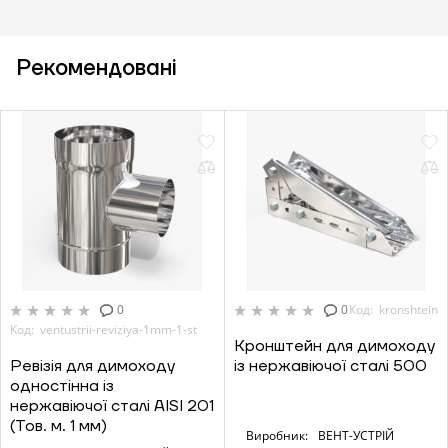
Рекомендовані
0
0
Код: kronshtein
Код: ventustrii-reviziya-1mm-1-st
Кронштейн для димоходу
Ревізія для димоходу
із нержавіючої сталі 500
одностінна із
нержавіючої сталі AISI 201
(Тов. м. 1 мм)
Виробник:
ВЕНТ-УСТРІЙ