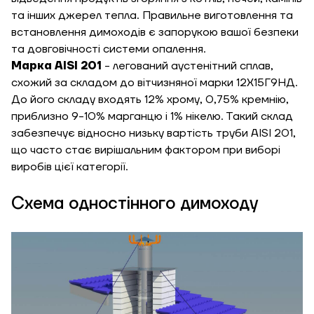
та інших джерел тепла. Правильне виготовлення та
встановлення димоходів є запорукою вашої безпеки
та довговічності системи опалення.
Марка AISI 201
- легований аустенітний сплав,
схожий за складом до вітчизняної марки 12Х15Г9НД.
До його складу входять 12% хрому, 0,75% кремнію,
приблизно 9-10% марганцю і 1% нікелю. Такий склад
забезпечує відносно низьку вартість труби AISI 201,
що часто стає вирішальним фактором при виборі
виробів цієї категорії.
Схема одностінного димоходу