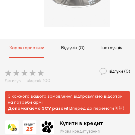
Характеристики
Відгуків (0)
Інструкція
відгуки
(0)
Артикул
okapnik-100
З кожного вашого замовлення відправляємо відсоток
на потреби армії.
Допомагаємо ЗСУ разом!
Вперед до перемоги 🇺🇦
Купити в кредит
Умови кредитування