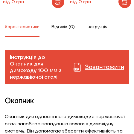
від 0 грн
від 0 грн
Характеристики
Відгуків (0)
Інструкція
Інструкція до
Окапник для
Завантажити
димоходу 100 мм з
нержавіючої сталі
Окапник
ЗАМОВИТИ ПОСЛУГУ МОНТАЖУ
Окапник для одностінного димоходу з нержавіючої
сталі запобігає попаданню вологи в димохідну
систему. Він допомагає зберегти ефективність та