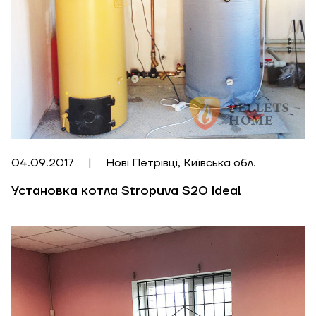
ЗАМОВИТИ ПОСЛУГУ МОНТАЖУ
04.09.2017
|
Нові Петрівці, Київська обл.
Замовити
Зворотній дзвінок
Установка котла Stropuva S20 Ideal
Кошик
Надіслати