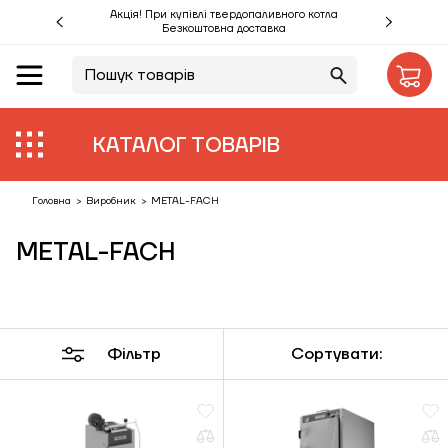
Акція! При купівлі твердопаливного котла
Безкоштовна доставка
UA
RU
Акції %
КАТАЛОГ ТОВАРІВ
Виробники
Об'єкти
Головна
>
Виробник
>
METAL-FACH
METAL-FACH
Монтаж
Клієнтам
Статті
Фільтр
Сортувати:
Контакти