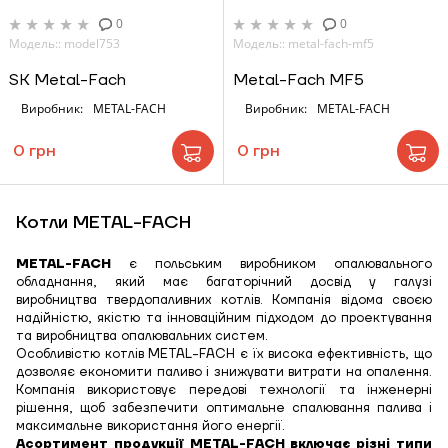
ЗАМОВИТИ ПОСЛУГУ МОНТАЖУ
0
0
Модель:: model753
Модель:: metal-fach-mf5
SK Metal-Fach
Metal-Fach MF5
Виробник:
METAL-FACH
Виробник:
METAL-FACH
Замовити
Зворотній дзвінок
0 грн
0 грн
Кошик
Котли METAL-FACH
METAL-FACH
є польським виробником опалювального
Надіслати
обладнання, який має багаторічний досвід у галузі
виробництва твердопаливних котлів. Компанія відома своєю
надійністю, якістю та інноваційним підходом до проектування
та виробництва опалювальних систем.
Особливістю котлів METAL-FACH є їх висока ефективність, що
Надіслати
дозволяє економити паливо і знижувати витрати на опалення.
Компанія використовує передові технології та інженерні
рішення, щоб забезпечити оптимальне спалювання палива і
максимальне використання його енергії.
Асортимент продукції METAL-FACH включає різні типи