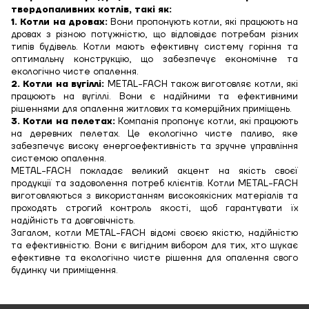
твердопаливних котлів, такі як:
1. Котли на дровах:
Вони пропонують котли, які працюють на
дровах з різною потужністю, що відповідає потребам різних
типів будівель. Котли мають ефективну систему горіння та
оптимальну конструкцію, що забезпечує економічне та
екологічно чисте опалення.
2. Котли на вугіллі:
METAL-FACH також виготовляє котли, які
працюють на вугіллі. Вони є надійними та ефективними
рішеннями для опалення житлових та комерційних приміщень.
3. Котли на пелетах:
Компанія пропонує котли, які працюють
на деревних пелетах. Це екологічно чисте паливо, яке
забезпечує високу енергоефективність та зручне управління
системою опалення.
METAL-FACH покладає великий акцент на якість своєї
продукції та задоволення потреб клієнтів. Котли METAL-FACH
виготовляються з використанням високоякісних матеріалів та
проходять строгий контроль якості, щоб гарантувати їх
надійність та довговічність.
Загалом, котли METAL-FACH відомі своєю якістю, надійністю
та ефективністю. Вони є вигідним вибором для тих, хто шукає
ефективне та екологічно чисте рішення для опалення свого
будинку чи приміщення.