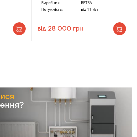
Виробник:
RETRA
Потужність:
від 11 кВт
від 28 000 грн
тися
лення?