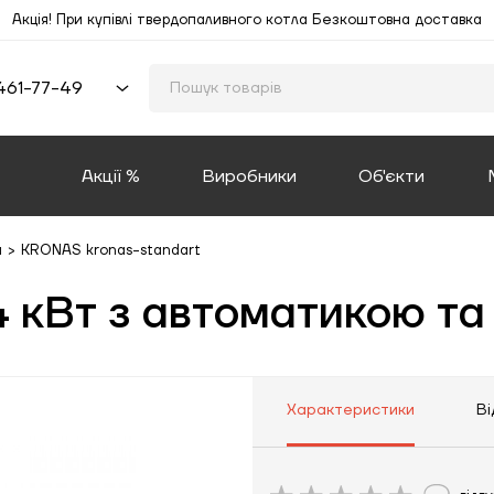
Акція! При купівлі твердопаливного котла Безкоштовна доставка
461-77-49
Акції %
Виробники
Об'єкти
и
>
KRONAS kronas-standart
кВт з автоматикою та
Характеристики
Ві