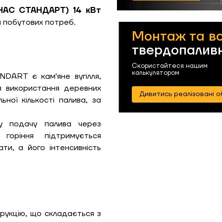
НАС СТАНДАРТ) 14 кВт
 побутових потреб.
Монтаж та в
твердопаливн
Скористайтеся нашим
калькулятором
ART є кам'яне вугілля,
я використання деревних
Дивитись реалізовані о
ьної кількості палива, за
у подачу палива через
ЗАМОВИТИ ПОСЛУГУ МОНТАЖУ
горіння підтримується
ти, а його інтенсивність
Замовити
Зворотній дзвінок
укцію, що складається з
ошик