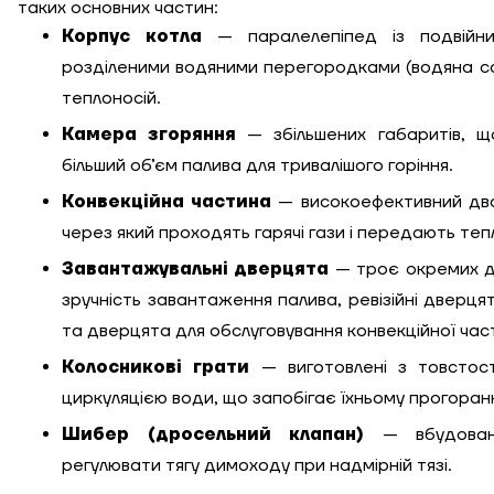
Довжина, м
таких основних частин:
Корпус котла
— паралелепіпед із подвійни
Ступінь утеплення,
розділеними водяними перегородками (водяна со
Вт/м кв
теплоносій.
Камера згоряння
— збільшених габаритів, щ
більший об’єм палива для тривалішого горіння.
Необхідна
потужність, кВт
Конвекційна частина
— високоефективний дво
через який проходять гарячі гази і передають тепл
Завантажувальні дверцята
— троє окремих д
зручність завантаження палива, ревізійні дверця
та дверцята для обслуговування конвекційної час
Колосникові грати
— виготовлені з товстост
циркуляцією води, що запобігає їхньому прогоран
Шибер (дросельний клапан)
— вбудова
регулювати тягу димоходу при надмірній тязі.