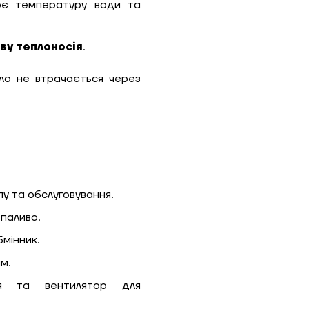
є температуру води та
ву теплоносія
.
епло не втрачається через
у та обслуговування.
паливо.
мінник.
м.
ня та вентилятор для