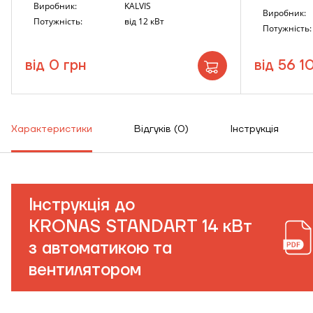
Виробник:
KALVIS
Виробник:
Потужність:
від 12 кВт
Потужність:
від 0 грн
від 56 1
Характеристики
Відгуків (0)
Інструкція
Інструкція до
KRONAS STANDART 14 кВт
з автоматикою та
вентилятором