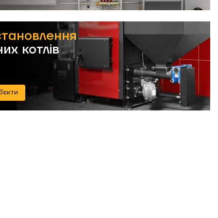
становлення
их котлів
б'єкти