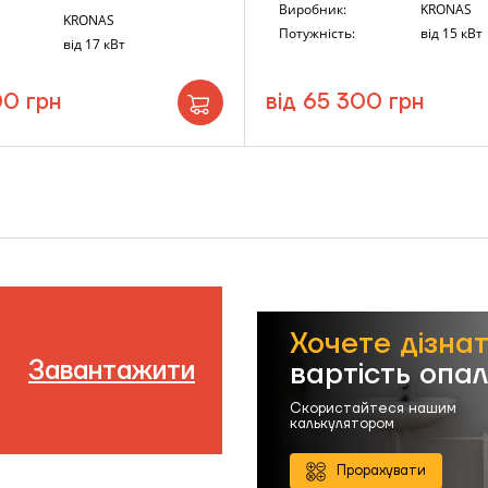
Виробник:
KRONAS
KRONAS
Потужність:
від 15 кВт
від 17 кВт
00 грн
від 65 300 грн
Хочете дізна
Завантажити
вартість опа
Скористайтеся нашим
калькулятором
Прорахувати