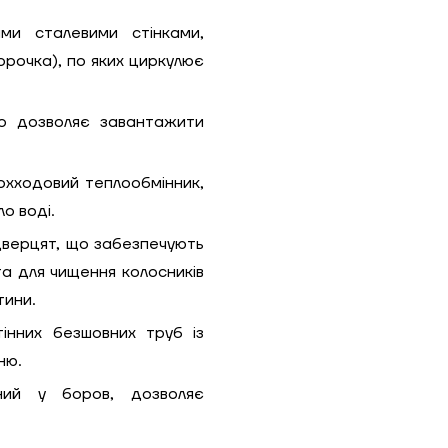
ми сталевими стінками,
рочка), по яких циркулює
Гарно утеплений, 55
Надіслати
о дозволяє завантажити
Надіслати
хходовий теплообмінник,
о воді.
верцят, що забезпечують
та для чищення колосників
тини.
інних безшовних труб із
ню.
ний у боров, дозволяє