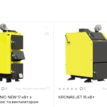
0
Код: kronas-unic-new-17
0
Код
IC NEW 17 кВт з
KRONAS JET 15 кВт
ою та вентилятором