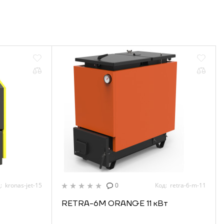
: kronas-jet-15
0
Код: retra-6-m-11
RETRA-6М ORANGE 11 кВт