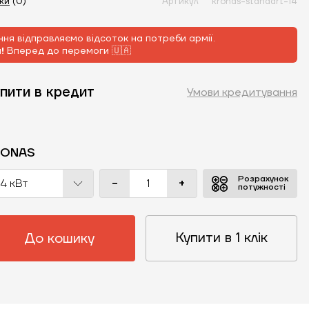
уки
(0)
Артикул
kronas-standart-14
ня відправляємо відсоток на потреби армії.
м!
Вперед до перемоги 🇺🇦
пити в кредит
Умови кредитування
RONAS
Розрахунок
-
+
14 кВт
потужності
Купити в 1 клік
До кошику