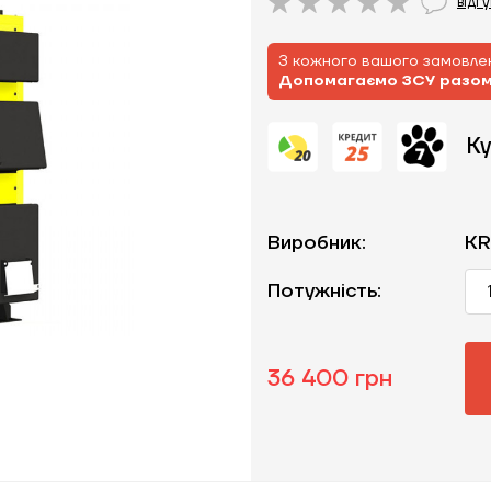
відг
З кожного вашого замовлен
Допомагаємо ЗСУ разо
Ку
Виробник:
K
Потужність:
36 400 грн