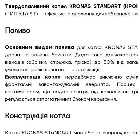
Твердопаливний котел KRONAS STANDART (КРО
(ТИП КТЛ ST)
— ефективне опалення для забезпечення
Паливо
Основним видом палива
для котла KRONAS STAND
дрова та паливні брикети. Додатково допускаєтьс
відходів (обрізки, стружка, тріска) до 50% від загал
умови контролю вологості та грануляції.
Експлуатація котла
передбачає виключно ручн
фронтальні завантажувальні дверцята. Процес 
вентилятором, що подає повітря під колосникові гра
регулюється автоматичним блоком керування.
Висота, м
Конструкція котла
Ширина, м
Котел KRONAS STANDART має збірно-зварену констр
К