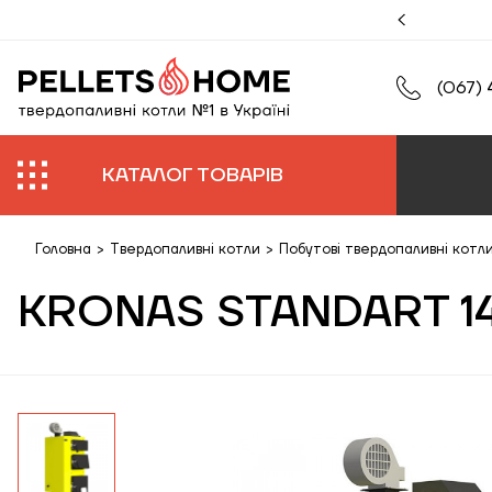
муйте збільшену гарантію на роботи та обладнання.
(067) 
КАТАЛОГ ТОВАРІВ
Головна
>
Твердопаливні котли
>
Побутові твердопаливні котл
KRONAS STANDART 14 