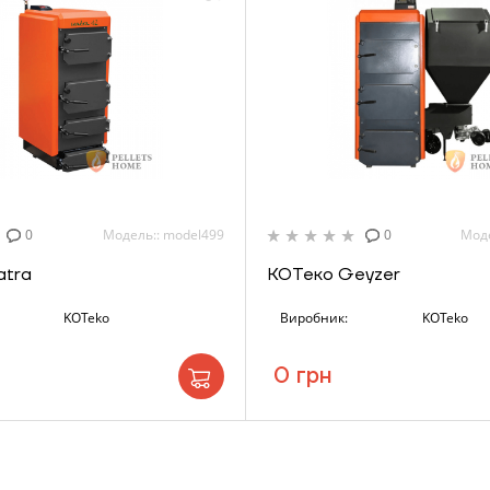
ошик
Надіслати
Надіслати
0
Модель:: model499
0
Моде
atra
КОТеко Geyzer
KOTeko
Виробник:
KOTeko
0 грн