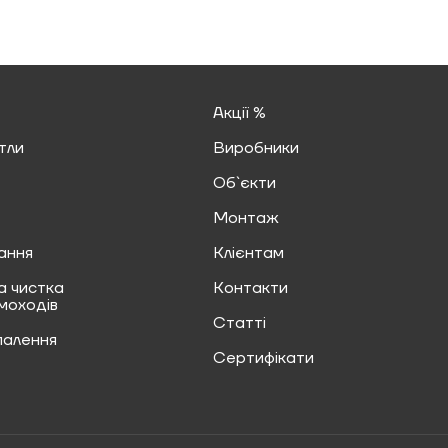
Акції %
тли
Виробники
Об`єкти
Монтаж
ання
Клієнтам
а чистка
Контакти
имоходів
Статті
палення
Сертифікати