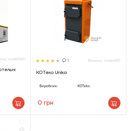
ль:: model500
5
Модель:: model495
отельні
КОТеко Unika
Виробник:
KOTeko
0 грн