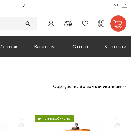
Акція! Замовляйте монтаж котлів та отримуйте збі
RU
UA
Монтаж
Клієнтам
Статті
Контакти
Оплата та доставка
Повернення товару
Сортувати::
За замовчуванням
Про компанію
Сертифікати
знято з виробництва