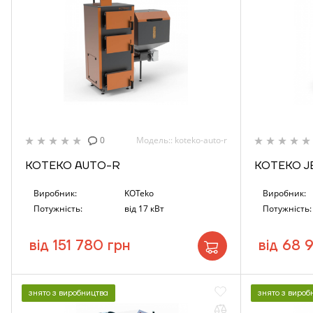
0
Модель:: koteko-auto-r
KOTEKO AUTO-R
КОТЕКО J
Виробник:
KOTeko
Виробник:
Потужність:
від 17 кВт
Потужність:
від 151 780 грн
від 68 
знято з виробництва
знято з вироб