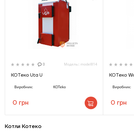
К
0
Модель:: model814
КОТеко Uta U
КОТеко W
Виробник:
KOTeko
Виробник:
0 грн
0 грн
Котли Котеко