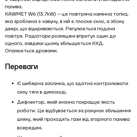
Ширина, м
палива.
Надіслати
KAWMET W6 (13.7kW) – це повітряна камінна топка,
Довжина, м
яка зроблена з чавуну, в ній є плоске скло, а збоку
двері, що відкриваються. Регулюється подача
Надіслати
Ступінь
повітря. Радіатори розміщені впритул один до
одного, завдяки цьому збільшується ККД.
утеплення, Вт/м
Гарно утеплений, 55
Опалюється дровами.
кв
Переваги
Необхідна
потужність, кВт
Є шиберна заслінка, що здатна контролювати
силу тяги в димоході.
Дефлектор, який значно покращує якість
роботи. Це відбувається за рахунок збільшення
шляху, який проходять гази від згорілого палива
всередині.