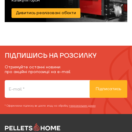
калькулятором
Дивитись реалізовані об'єкти
ПІДПИШИСЬ НА РОЗСИЛКУ
Отримуйте останні новини
про акційні пропозиції на e-mail
Підписатись
* Оформляючи підписку ви даєте згоду на обробку
персональних даних