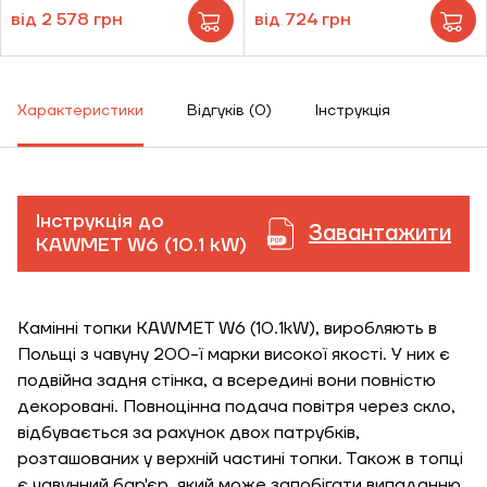
від 2 578 грн
від 724 грн
Характеристики
Відгуків (0)
Інструкція
Інструкція до
Завантажити
ЗАМОВИТИ ПОСЛУГУ МОНТАЖУ
KAWMET W6 (10.1 kW)
Камінні топки KAWMET W6 (10.1kW), виробляють в
Замовити
Польщі з чавуну 200-ї марки високої якості. У них є
Зворотній дзвінок
подвійна задня стінка, а всередині вони повністю
Кошик
декоровані. Повноцінна подача повітря через скло,
Висота, м
відбувається за рахунок двох патрубків,
розташованих у верхній частині топки. Також в топці
є чавунний бар'єр, який може запобігати випаданню