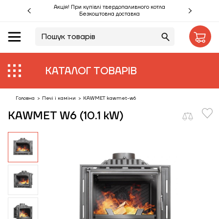
Акція! При купівлі твердопаливного котла
Безкоштовна доставка
UA
RU
Акції %
КАТАЛОГ ТОВАРІВ
Виробники
Об'єкти
Головна
>
Печі і каміни
>
KAWMET kawmet-w6
KAWMET W6 (10.1 kW)
Монтаж
Клієнтам
Статті
Контакти