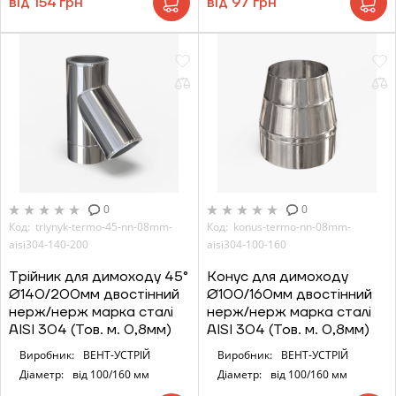
від 154 грн
від 97 грн
0
0
Код: triynyk-termo-45-nn-08mm-
Код: konus-termo-nn-08mm-
aisi304-140-200
aisi304-100-160
Трійник для димоходу 45°
Конус для димоходу
Ø140/200мм двостінний
Ø100/160мм двостінний
нерж/нерж марка сталі
нерж/нерж марка сталі
AISI 304 (Тов. м. 0,8мм)
AISI 304 (Тов. м. 0,8мм)
Виробник:
ВЕНТ-УСТРІЙ
Виробник:
ВЕНТ-УСТРІЙ
Діаметр:
від 100/160 мм
Діаметр:
від 100/160 мм