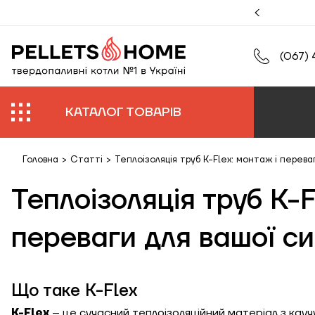
муйте збільшену гарантію на роботи та обладнання.
(067) 
КАТАЛОГ ТОВАРІВ
Головна
>
Статті
>
Теплоізоляція труб K-Flex: монтаж і перев
Теплоізоляція труб K-F
переваги для вашої с
Що таке K-Flex
K-Flex
– це сучасний теплоізоляційний матеріал з кауч