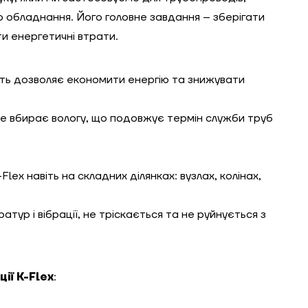
о обладнання. Його головне завдання – зберігати
и енергетичні втрати.
сть дозволяє економити енергію та знижувати
е вбирає вологу, що подовжує термін служби труб
lex навіть на складних ділянках: вузлах, колінах,
тур і вібрації, не тріскається та не руйнується з
ії K-Flex
: