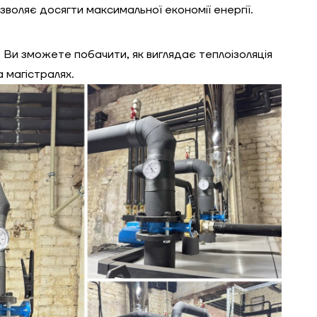
воляє досягти максимальної економії енергії.
в. Ви зможете побачити, як виглядає теплоізоляція
а магістралях.
ЗАМОВИТИ ПОСЛУГУ МОНТАЖУ
Замовити
Зворотній дзвінок
ошик