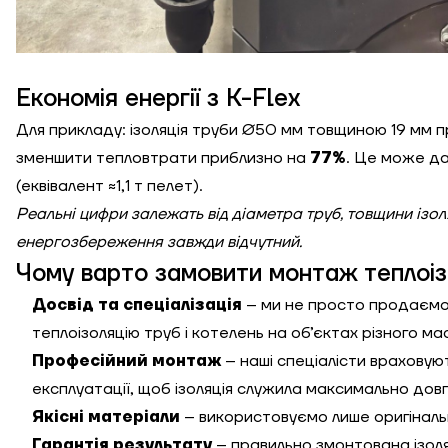
Економія енергії з K-Flex
Для прикладу: ізоляція труби Ø50 мм товщиною 19 мм 
зменшити тепловтрати приблизно на
77%
. Це може д
(еквівалент ≈1,1 т пелет).
Реальні цифри залежать від діаметра труб, товщини ізол
енергозбереження завжди відчутний.
Чому варто замовити монтаж теплоізо
Досвід та спеціалізація
– ми не просто продаємо 
теплоізоляцію труб і котелень на об’єктах різного ма
Професійний монтаж
– наші спеціалісти враховую
експлуатації, щоб ізоляція служила максимально довг
Якісні матеріали
– використовуємо лише оригінальн
Гарантія результату
– правильно змонтована ізол