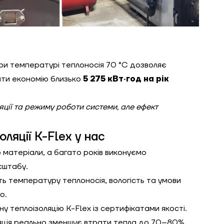
при температурі теплоносія 70 °C дозволяє
ати економію близько
5 275 кВт·год на рік
яції та режиму роботи системи, але ефект
ляції K-Flex у нас
матеріали, а багато років виконуємо
сштабу.
ть температуру теплоносія, вологість та умови
о.
у теплоізоляцію K-Flex із сертифікатами якості.
яція реально зменшує втрати тепла до 70–80%,