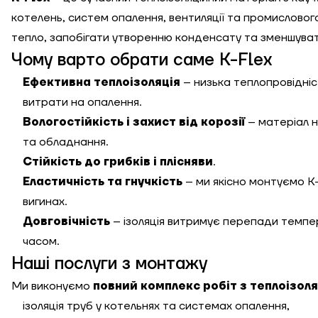
котелень, систем опалення, вентиляції та промисловог
тепло, запобігати утворенню конденсату та зменшуват
Чому варто обрати саме K-Flex
Ефективна теплоізоляція
– низька теплопровідні
витрати на опалення.
Вологостійкість і захист від корозії
– матеріал н
та обладнання.
Стійкість до грибків і плісняви
.
Еластичність та гнучкість
– ми якісно монтуємо K-F
вигинах.
Довговічність
– ізоляція витримує перепади темпера
часом.
Наші послуги з монтажу
Ми виконуємо
повний комплекс робіт з теплоізоляц
ізоляція труб у котельнях та системах опалення,