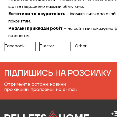
що підтверджено нашими об’єктами.
Естетика та акуратність
– ізоляція виглядає охай
покриттям.
Реальні приклади робіт
– на сайті ми показуємо ф
виконання.
Facebook
Twitter
Other
ПІДПИШИСЬ НА РОЗСИЛКУ
Отримуйте останні новини
про акційні пропозиції на e-mail
+3