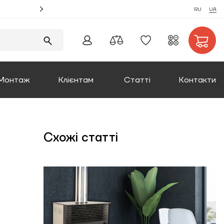
Акція! Замовляйте монтаж котлів та отримуйте збі
RU
UA
Монтаж
Клієнтам
Статті
Контакти
Оплата та доставка
Схожі статті
Повернення товару
Про компанію
Сертифікати