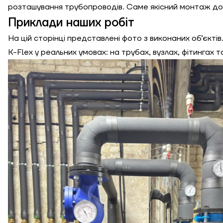
розташування трубопроводів. Саме якісний монтаж доз
Приклади наших робіт
На цій сторінці представлені фото з виконаних об’єкті
K-Flex у реальних умовах: на трубах, вузлах, фітингах т
К