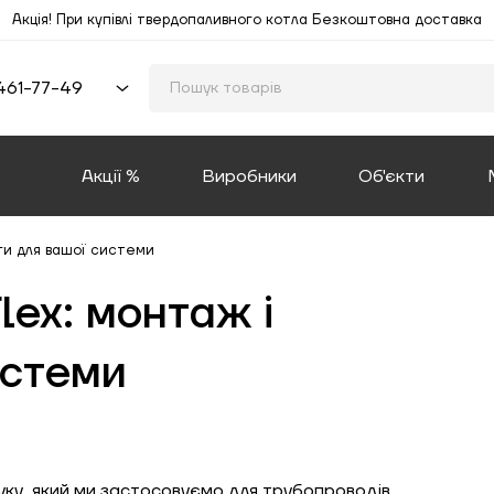
Акція! При купівлі твердопаливного котла Безкоштовна доставка
461-77-49
Акції %
Виробники
Об'єкти
аги для вашої системи
lex: монтаж і
истеми
уку, який ми застосовуємо для трубопроводів,