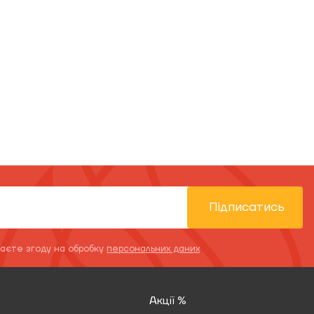
Підписатись
даєте згоду на обробку
персональних даних
Акції %