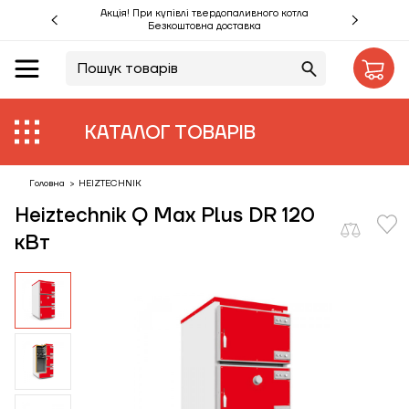
Акція! При купівлі твердопаливного котла
Безкоштовна доставка
UA
RU
Акції %
КАТАЛОГ ТОВАРІВ
Виробники
Об'єкти
Головна
>
HEIZTECHNIK
Heiztechnik Q Max Plus DR 120
Монтаж
кВт
Клієнтам
Статті
Контакти