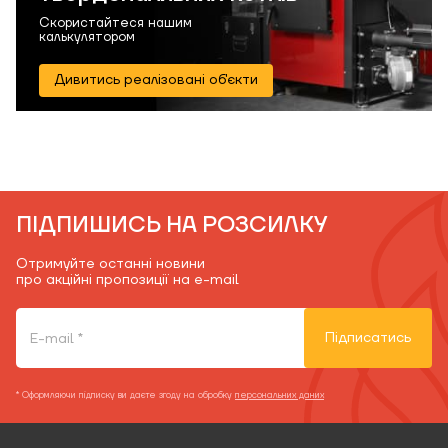
Скористайтеся нашим
калькулятором
Дивитись реалізовані об'єкти
ПІДПИШИСЬ НА РОЗСИЛКУ
Отримуйте останні новини
про акційні пропозиції на e-mail
Підписатись
* Оформляючи підписку ви даєте згоду на обробку
персональних даних