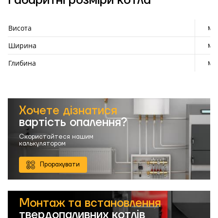
Габаритні розміри котла
мм
Висота
мм
Ширина
мм
Глибина
Хочете дізнатися
вартість опалення?
Скористайтеся нашим
калькулятором
Прорахувати
Монтаж та встановлення
твердопаливних котлів