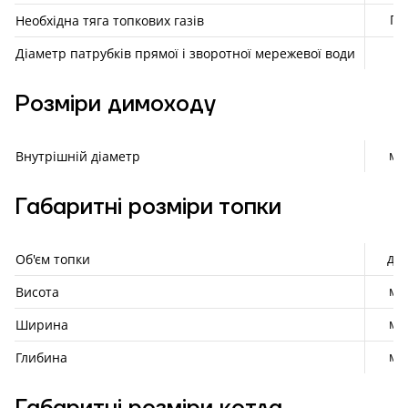
Па
Необхідна тяга топкових газів
"
Діаметр патрубків прямої і зворотної мережевої води
Розміри димоходу
мм
Внутрішній діаметр
Габаритні розміри топки
дм³
Об'єм топки
мм
Висота
мм
Ширина
мм
Глибина