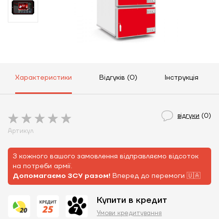
Характеристики
Відгуків (0)
Інструкція
відгуки
(0)
Артикул
З кожного вашого замовлення відправляємо відсоток
на потреби армії.
Допомагаємо ЗСУ разом!
Вперед до перемоги 🇺🇦
Купити в кредит
Умови кредитування