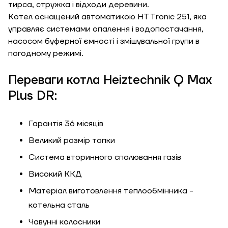
тирса, стружка і відходи деревини.
Котел оснащений автоматикою HT Tronic 251, яка
управляє системами опалення і водопостачання,
насосом буферної ємності і змішувальної групи в
погодному режимі.
Переваги котла Heiztechnik Q Max
Plus DR:
ЗАМОВИТИ ПОСЛУГУ МОНТАЖУ
Гарантія 36 місяців
Великий розмір топки
Система вторинного cпалювання газів
Замовити
Високий ККД
Зворотній дзвінок
Матеріал виготовлення теплообмінника -
Кошик
котельна сталь
Висота, м
Чавунні колосники