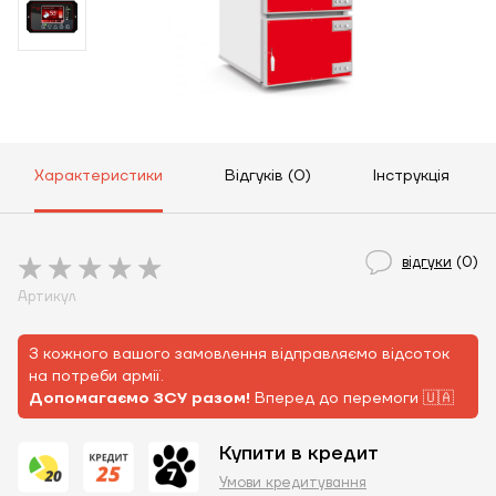
Характеристики
Відгуків (0)
Інструкція
відгуки
(0)
Артикул
З кожного вашого замовлення відправляємо відсоток
на потреби армії.
Допомагаємо ЗСУ разом!
Вперед до перемоги 🇺🇦
Купити в кредит
Умови кредитування