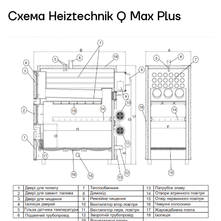
Схема Heiztechnik Q Max Plus
ЗАМОВИТИ ПОСЛУГУ МОНТАЖУ
Замовити
Зворотній дзвінок
Кошик
Висота, м
Ширина, м
Надіслати
Довжина, м