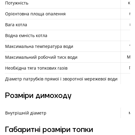
кВт
Потужність
м²
Орієнтовна площа опалення
кг
Вага котла
л
Водна ємність котла
°С
Максимальна температура води
МП
Максимальний робочий тиск води
Па
Необхідна тяга топкових газів
"
Діаметр патрубків прямої і зворотної мережевої води
Розміри димоходу
мм
Внутрішній діаметр
Габаритні розміри топки