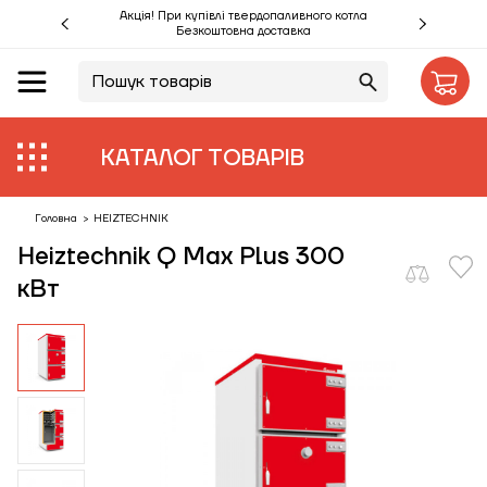
Акція! При купівлі твердопаливного котла
Безкоштовна доставка
UA
RU
Акції %
КАТАЛОГ ТОВАРІВ
Виробники
Об'єкти
Головна
>
HEIZTECHNIK
Heiztechnik Q Max Plus 300
Монтаж
кВт
Клієнтам
Статті
Контакти