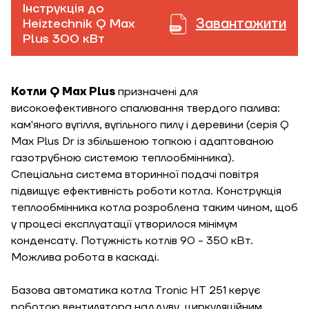
Інструкція до
Завантажити
Heiztechnik Q Max
Plus 300 кВт
Котли Q Max Plus
призначені для
високоефективного спалювання твердого палива:
кам'яного вугілля, вугільного пилу і деревини (серія Q
Max Plus Dr із збільшеною топкою і адаптованою
газотрубною системою теплообмінника).
Спеціальна система вторинної подачі повітря
підвищує ефективність роботи котла. Конструкція
теплообмінника котла розроблена таким чином, щоб
у процесі експлуатації утворилося мінімум
конденсату. Потужність котлів 90 - 350 кВт.
Можлива робота в каскаді.
Базова автоматика котла Tronic HT 251 керує
роботою вентилятора наддуву, циркуляційним