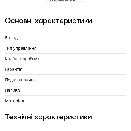
Надіслати
Ступінь
утеплення, Вт/м
Гарно утеплений, 55
Основні характеристики
кв
Бренд
Необхідна
Тип управління
потужність, кВт
Країна виробник
Гарантія
Подача палива
Паливо
Матеріал
Технічні характеристики