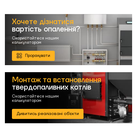
Хочете дізнатися
вартість опалення?
Скористайтеся нашим
калькулятором
Прорахувати
Монтаж та встановлення
твердопаливних котлів
Скористайтеся нашим
калькулятором
Дивитись реалізовані об'єкти