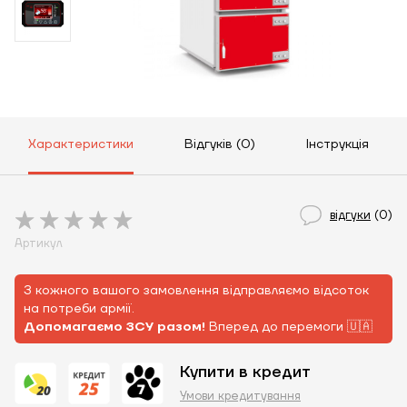
Характеристики
Відгуків (0)
Інструкція
відгуки
(0)
Артикул
З кожного вашого замовлення відправляємо відсоток
на потреби армії.
Допомагаємо ЗСУ разом!
Вперед до перемоги 🇺🇦
Купити в кредит
Умови кредитування