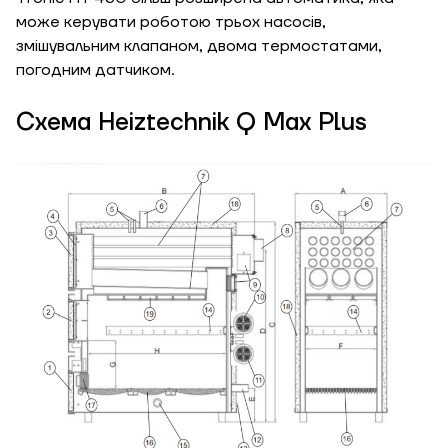
може керувати роботою трьох насосів,
Замовити
змішувальним клапаном, двома термостатами,
Зворотній дзвінок
погодним датчиком.
Кошик
Висота, м
Схема Heiztechnik Q Max Plus
Ширина, м
Надіслати
Довжина, м
Надіслати
Ступінь
утеплення, Вт/м
Гарно утеплений, 55
кв
Необхідна
потужність, кВт