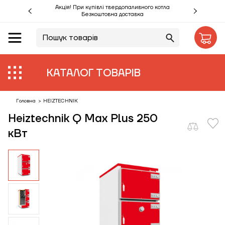
Акція! При купівлі твердопаливного котла
Безкоштовна доставка
UA
RU
Акції %
КАТАЛОГ ТОВАРІВ
Виробники
Об'єкти
Головна
>
HEIZTECHNIK
Heiztechnik Q Max Plus 250
Монтаж
кВт
Клієнтам
Статті
Контакти