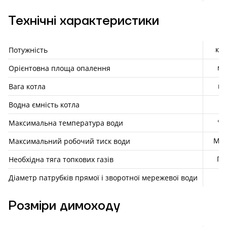
Технічні характеристики
кВт
Потужність
м²
Орієнтовна площа опалення
кг
Вага котла
л
Водна ємність котла
°С
Максимальна температура води
МП
Максимальний робочий тиск води
Па
Необхідна тяга топкових газів
"
Діаметр патрубків прямої і зворотної мережевої води
Розміри димоходу