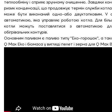
теплообміну і сприяє зручному очищенню. Завдяки кон
ризик конденсації, що продовжує термін служби котла.
може бути виконаний одно-або двухтопковим. У с
автоматикою, яка управляє роботою котла. Для біль
котли можуть поставлятися з автоматикою дл
обігрівальних контурів.
Основним паливом є паливо типу "Еко-горошок", а також
Q Max Eko і біомаса у вигляді пелет і зерна для Q Max B