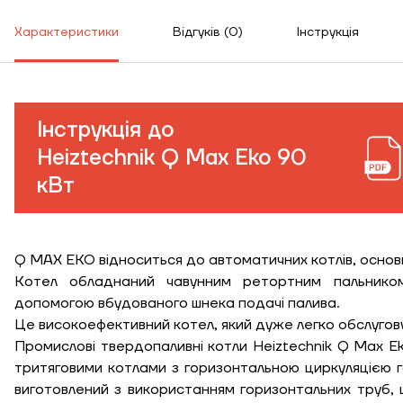
Характеристики
Відгуків (0)
Інструкція
Інструкція до
Heiztechnik Q Max Eko 90
кВт
Q MAX EKO відноситься до автоматичних котлів, основн
Котел обладнаний чавунним ретортним пальнико
допомогою вбудованого шнека подачі палива.
Це високоефективний котел, який дуже легко обслугов
Промислові твердопаливні котли Heiztechnik Q Max Ek
тритяговими котлами з горизонтальною циркуляцією г
виготовлений з використанням горизонтальних труб