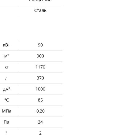
Сталь
кВт
90
м²
900
кг
1170
л
370
дм³
1000
°С
85
МПа
0,20
Па
24
"
2