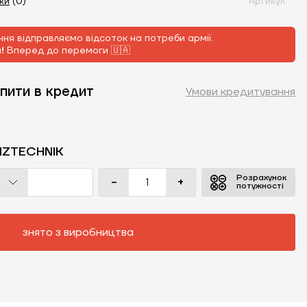
уки
(0)
Артикул
ня відправляємо відсоток на потреби армії.
м!
Вперед до перемоги 🇺🇦
пити в кредит
Умови кредитування
IZTECHNIK
Розрахунок
-
+
потужності
знято з виробництва