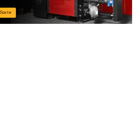
б'єкти