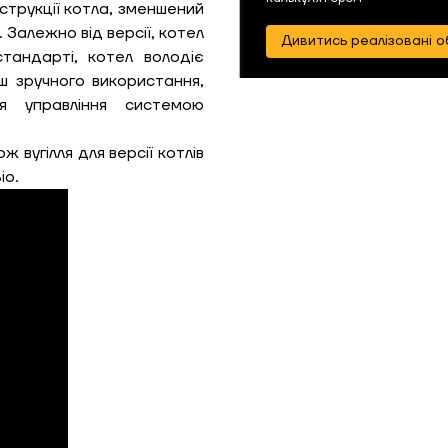
струкції котла, зменшений
 Залежно від версії, котел
Дивитись реалізовані о
тандарті, котел володіє
ш зручного використання,
я управління системою
 вугілля для версії котлів
io.