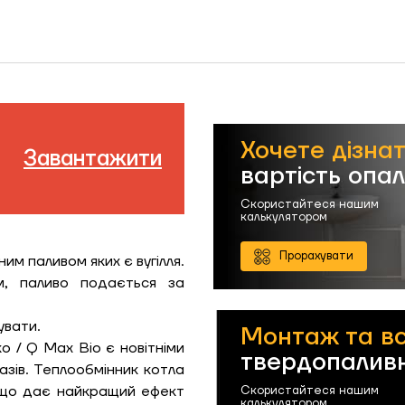
Хочете дізна
Завантажити
вартість опа
Скористайтеся нашим
калькулятором
Прорахувати
им паливом яких є вугілля.
м, паливо подається за
увати.
Монтаж та в
o / Q Max Bio є новітніми
твердопаливн
азів. Теплообмінник котла
, що дає найкращий ефект
Скористайтеся нашим
калькулятором