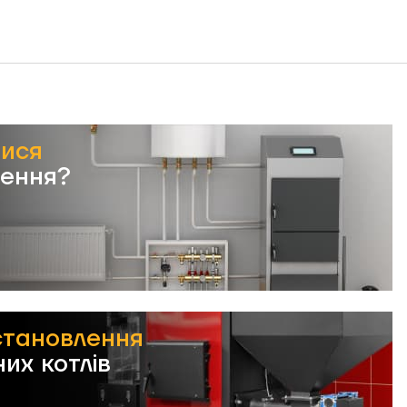
тися
лення?
становлення
их котлів