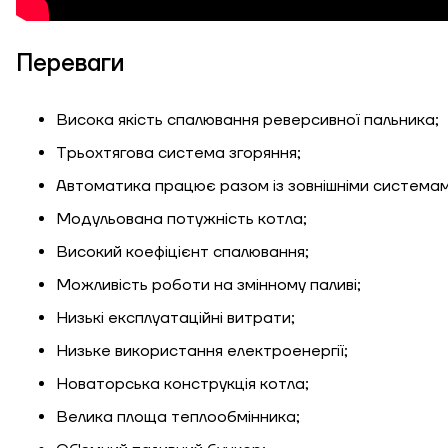
Переваги
Висока якість спалювання реверсивної пальника;
Висота, м
Трьохтягова система згоряння;
Автоматика працює разом із зовнішніми системам
Ширина, м
Модульована потужність котла;
К
Довжина, м
Високий коефіцієнт спалювання;
Можливість роботи на змінному паливі;
Ступінь утеплення,
Низькі експлуатаційні витрати;
Вт/м кв
Низьке використання електроенергії;
Новаторська конструкція котла;
Необхідна
Велика площа теплообмінника;
потужність, кВт