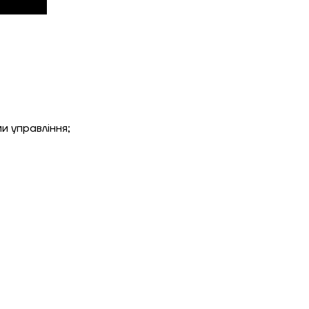
ЗАМОВИТИ ПОСЛУГУ МОНТАЖУ
Замовити
и управління;
Зворотній дзвінок
ошик
Гарно утеплений, 55
Надіслати
Надіслати