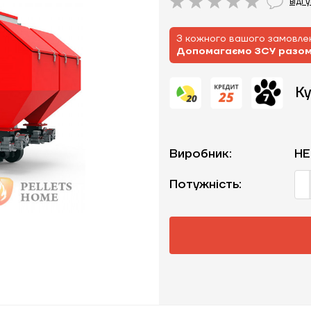
відг
З кожного вашого замовлен
Допомагаємо ЗСУ разо
Ку
Виробник:
HE
Потужність: