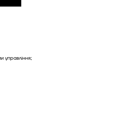
ЗАМОВИТИ ПОСЛУГУ МОНТАЖУ
Замовити
и управління;
Зворотній дзвінок
ошик
Гарно утеплений, 55
Надіслати
Надіслати