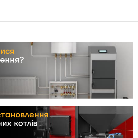
тися
лення?
становлення
их котлів