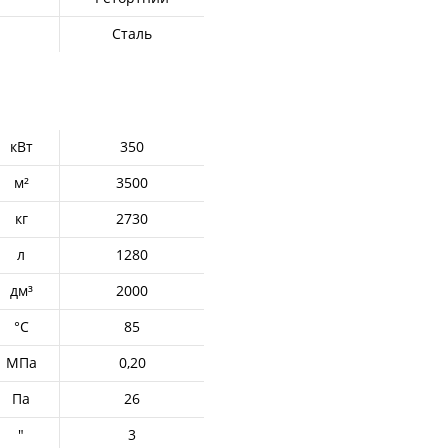
Сталь
кВт
350
м²
3500
кг
2730
л
1280
дм³
2000
°С
85
МПа
0,20
Па
26
"
3