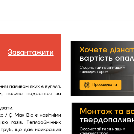
Хочете дізна
Завантажити
вартість опа
Скористайтеся нашим
калькулятором
Прорахувати
им паливом яких є вугілля.
м, паливо подається за
увати.
Монтаж та в
o / Q Max Bio є новітніми
твердопаливн
єю газів. Теплообмінник
х труб, що дає найкращий
Скористайтеся нашим
калькулятором