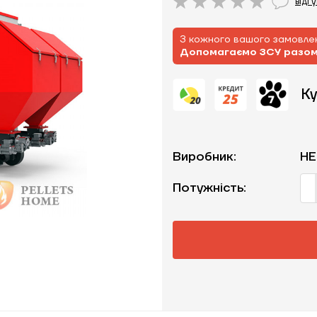
відг
З кожного вашого замовлен
Допомагаємо ЗСУ разо
Ку
Виробник:
HE
Потужність: