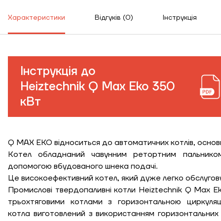
Характеристики
Відгуків (0)
Інструкція
Інструкція до
Heiztechnik Q Max Eko 350
кВт
Q MAX EKO відноситься до автоматичних котлів, основн
Котел обладнаний чавунним ретортним пальнико
допомогою вбудованого шнека подачі.
Це високоефективний котел, який дуже легко обслугов
Промислові твердопаливні котли Heiztechnik Q Max Ek
трьохтяговими котлами з горизонтальною циркуляці
котла виготовлений з використанням горизонтальни