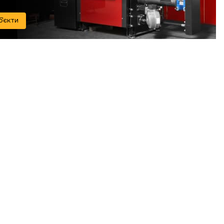
б'єкти