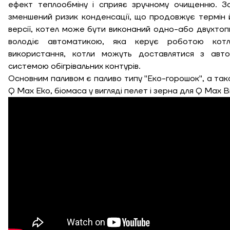
ефект теплообміну і сприяє зручному очищенню. За
зменшений ризик конденсації, що продовжує термін 
версії, котел може бути виконаний одно-або двухтоп
володіє автоматикою, яка керує роботою котл
використання, котли можуть доставлятися з авто
системою обігрівальних контурів.
Основним паливом є паливо типу "Еко-горошок", а також
Q Max Eko, біомаса у вигляді пелет і зерна для Q Max B