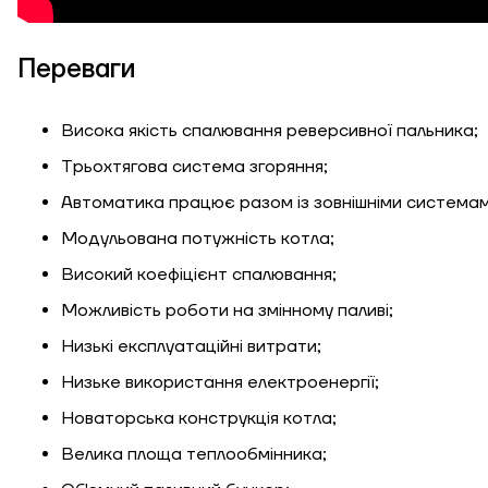
Переваги
Висока якість спалювання реверсивної пальника;
Висота, м
Трьохтягова система згоряння;
Автоматика працює разом із зовнішніми системам
Ширина, м
Модульована потужність котла;
К
Довжина, м
Високий коефіцієнт спалювання;
Можливість роботи на змінному паливі;
Ступінь утеплення,
Низькі експлуатаційні витрати;
Вт/м кв
Низьке використання електроенергії;
Новаторська конструкція котла;
Необхідна
Велика площа теплообмінника;
потужність, кВт