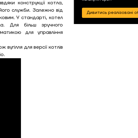
вдяки конструкції котла,
його служби. Залежно від
Дивитись реалізовані о
ковим. У стандарті, котел
а. Для більш зручного
матикою для управління
 вугілля для версії котлів
io.