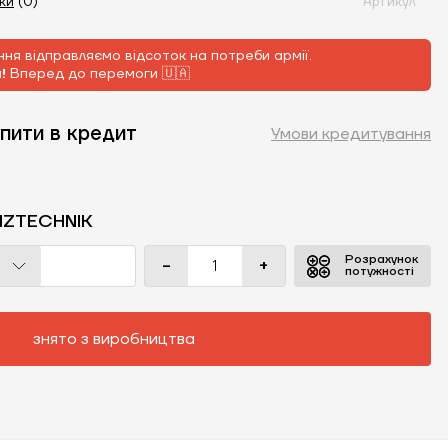
уки
(0)
Артикул
ня відправляємо відсоток на потреби армії.
м!
Вперед до перемоги 🇺🇦
пити в кредит
Умови кредитування
IZTECHNIK
Розрахунок
-
+
потужності
знято з виробництва