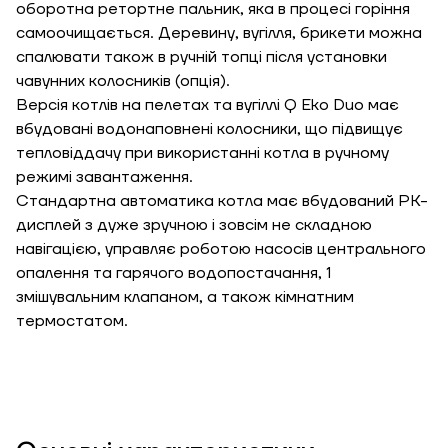
оборотна ретортне пальник, яка в процесі горіння
самоочищається. Деревину, вугілля, брикети можна
спалювати також в ручній топці після установки
Необхідна
чавунних колосників (опція).
потужність, кВт
Версія котлів на пелетах та вугіллі Q Eko Duo має
вбудовані водонаповнені колосники, що підвищує
тепловіддачу при використанні котла в ручному
режимі завантаження.
Стандартна автоматика котла має вбудований РК-
дисплей з дуже зручною і зовсім не складною
навігацією, управляє роботою насосів центрального
опалення та гарячого водопостачання, 1
змішувальним клапаном, а також кімнатним
термостатом.