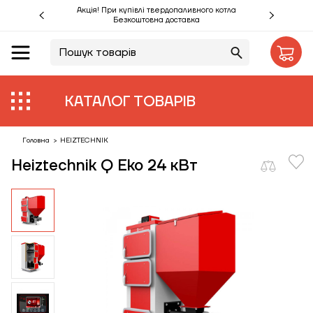
Акція! При купівлі твердопаливного котла
Безкоштовна доставка
UA
RU
Акції %
КАТАЛОГ ТОВАРІВ
Виробники
Об'єкти
Головна
>
HEIZTECHNIK
Heiztechnik Q Eko 24 кВт
Монтаж
Клієнтам
Статті
Контакти