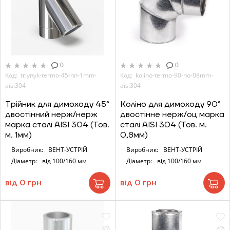
0
0
Код: triynyk-termo-45-nn-1mm-
Код: kolino-termo-90-no-08mm-
aisi304
aisi304
Трійник для димоходу 45°
Коліно для димоходу 90°
двостінний нерж/нерж
двостінне нерж/оц марка
марка сталі AISI 304 (Тов.
сталі AISI 304 (Тов. м.
м. 1мм)
0,8мм)
Виробник:
ВЕНТ-УСТРІЙ
Виробник:
ВЕНТ-УСТРІЙ
Діаметр:
від 100/160 мм
Діаметр:
від 100/160 мм
від 0 грн
від 0 грн