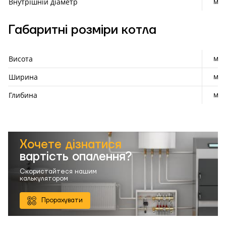
мм
Внутрішній діаметр
Габаритні розміри котла
мм
Висота
мм
Ширина
мм
Глибина
Хочете дізнатися
вартість опалення?
Скористайтеся нашим
калькулятором
Прорахувати