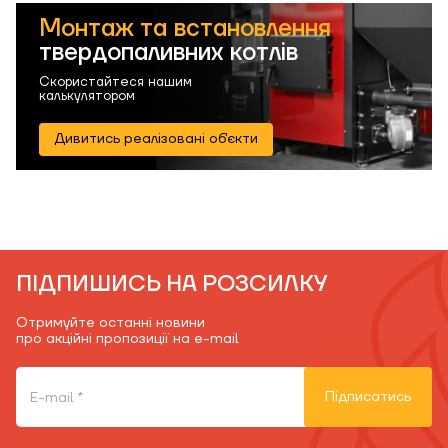
Монтаж та встановлення
твердопаливних котлів
Скористайтеся нашим
калькулятором
Дивитись реалізовані об'єкти
ПІДПИШИСЬ НА РОЗСИЛКУ
Отримуйте останні новини
про акційні пропозиції на e-mail
Підписатись