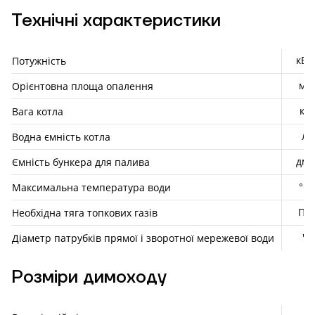
Технічні характеристики
кВт
Потужність
м²
Орієнтовна площа опалення
кг
Вага котла
л
Водна ємність котла
дм³
Ємність бункера для палива
°С
Максимальна температура води
Па
Необхідна тяга топкових газів
"
Діаметр патрубків прямої і зворотної мережевої води
Розміри димоходу