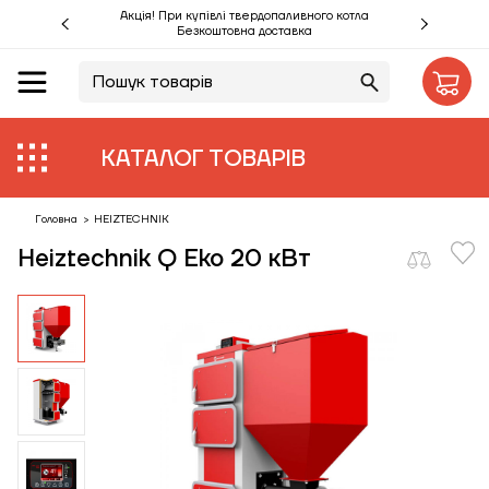
Акція! При купівлі твердопаливного котла
Безкоштовна доставка
UA
RU
Акції %
КАТАЛОГ ТОВАРІВ
Виробники
Об'єкти
Головна
>
HEIZTECHNIK
Heiztechnik Q Eko 20 кВт
Монтаж
Клієнтам
Статті
Контакти