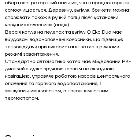
обертово-ретортний пальник, яка в процесі горіння
самоочищається. Деревину, вугілля, брикети можна
спалювати також в ручній топці після установки
Необхідна
чавунних колосників (опція).
потужність, кВт
Версія котлів на пелетах та вугіллі Q Eko Duo має
вбудовані водонаповнені колосники, що підвищує
тепловіддачу при використанні котла в ручному
режимі завантаження.
Стандартна автоматика котла має вбудований РК-
дисплей з дуже зручною і зовсім не складною
навігацією, управляє роботою насосів центрального
опалення та гарячого водопостачання, 1
змішувальним клапаном, а також кімнатним
термостатом.