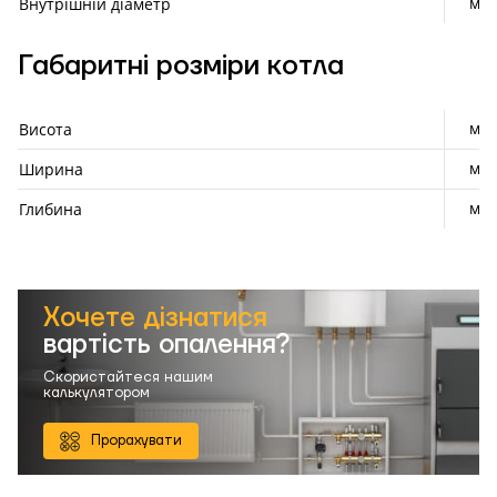
мм
Внутрішній діаметр
Габаритні розміри котла
мм
Висота
мм
Ширина
мм
Глибина
Хочете дізнатися
вартість опалення?
Скористайтеся нашим
калькулятором
Прорахувати