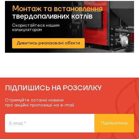
Монтаж та встановлення
твердопаливних котлів
Скористайтеся нашим
калькулятором
Дивитись реалізовані об'єкти
ПІДПИШИСЬ НА РОЗСИЛКУ
Отримуйте останні новини
про акційні пропозиції на e-mail
Підписатись