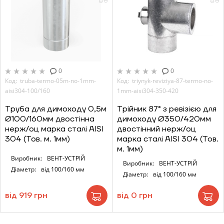
0
0
Код: truba-termo-05m-no-1mm-
Код: triynyk-reviziya-87-termo-no-
aisi304-100/160
1mm-aisi304-350-420
Труба для димоходу 0,5м
Трійник 87° з ревізією для
Ø100/160мм двостінна
димоходу Ø350/420мм
нерж/оц марка сталі AISI
двостінний нерж/оц
304 (Тов. м. 1мм)
марка сталі AISI 304 (Тов.
м. 1мм)
Виробник:
ВЕНТ-УСТРІЙ
Виробник:
ВЕНТ-УСТРІЙ
Діаметр:
від 100/160 мм
Діаметр:
від 100/160 мм
від 919 грн
від 0 грн