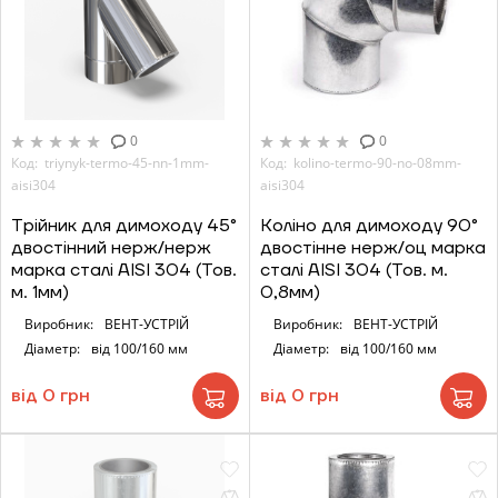
0
0
Код: triynyk-termo-45-nn-1mm-
Код: kolino-termo-90-no-08mm-
aisi304
aisi304
Трійник для димоходу 45°
Коліно для димоходу 90°
двостінний нерж/нерж
двостінне нерж/оц марка
марка сталі AISI 304 (Тов.
сталі AISI 304 (Тов. м.
м. 1мм)
0,8мм)
Виробник:
ВЕНТ-УСТРІЙ
Виробник:
ВЕНТ-УСТРІЙ
Діаметр:
від 100/160 мм
Діаметр:
від 100/160 мм
від 0 грн
від 0 грн