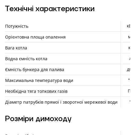
Технічні характеристики
кВт
Потужність
м²
Орієнтовна площа опалення
кг
Вага котла
л
Водна ємність котла
дм³
Ємність бункера для палива
°С
Максимальна температура води
Па
Необхідна тяга топкових газів
"
Діаметр патрубків прямої і зворотної мережевої води
Розміри димоходу