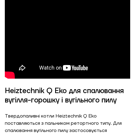
ЗАМОВИТИ ПОСЛУГУ МОНТАЖУ
Замовити
Зворотній дзвінок
Кошик
Висота, м
Ширина, м
Надіслати
Heiztechnik Q Eko для спалювання
вугілля-горошку і вугільного пилу
Довжина, м
Надіслати
Твердопаливні котли Heiztechnik Q Eko
Ступінь
поставляються з пальником ретортного типу. Для
утеплення, Вт/м
Гарно утеплений, 55
спалювання вугільного пилу застосовується
кв