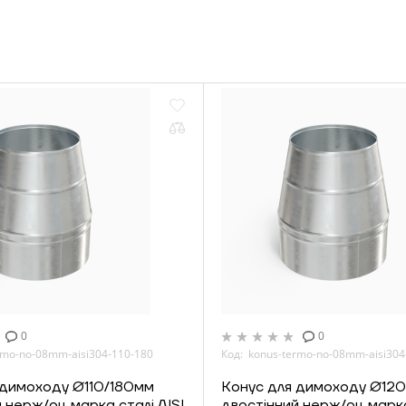
0
0
rmo-no-08mm-aisi304-110-180
Код: konus-termo-no-08mm-aisi304
 димоходу Ø110/180мм
Конус для димоходу Ø12
 нерж/оц марка сталі AISI
двостінний нерж/оц марка