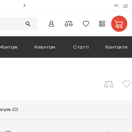
Акція! Замовляйте монтаж котлів та отримуйте збі
RU
UA
Монтаж
Клієнтам
Статті
Контакти
Оплата та доставка
Повернення товару
Про компанію
дгуків (0)
Сертифікати