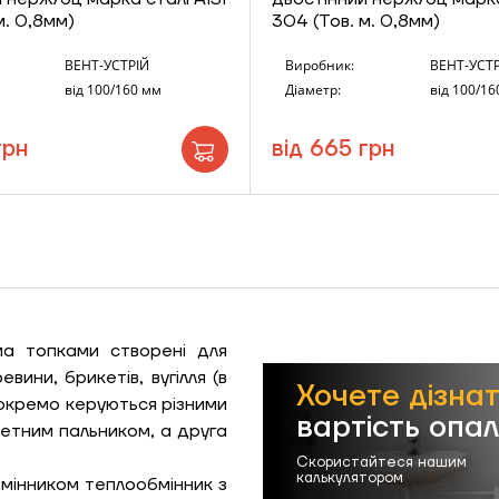
м. 0,8мм)
304 (Тов. м. 0,8мм)
ВЕНТ-УСТРІЙ
Виробник:
ВЕНТ-УСТР
від 100/160 мм
Діаметр:
від 100/16
грн
від 665 грн
ма топками створені для
вини, брикетів, вугілля (в
Хочете дізна
 окремо керуються різними
вартість опа
етним пальником, а друга
Скористайтеся нашим
калькулятором
інником теплообмінник з