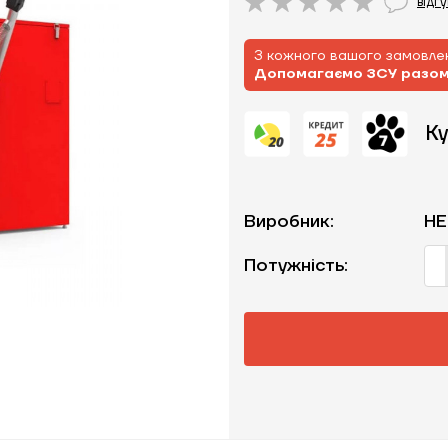
відг
З кожного вашого замовлен
Допомагаємо ЗСУ разо
Ку
Виробник:
HE
Потужність: