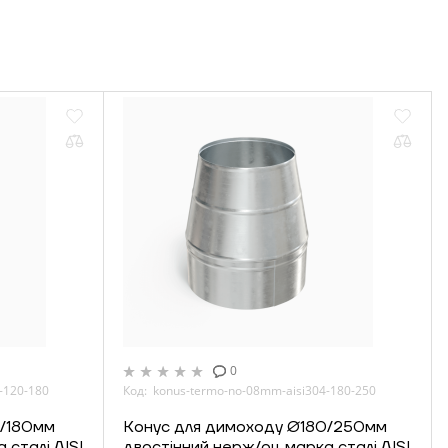
0
-120-180
Код: konus-termo-no-08mm-aisi304-180-250
0/180мм
Конус для димоходу Ø180/250мм
 сталі AISI
двостінний нерж/оц марка сталі AISI