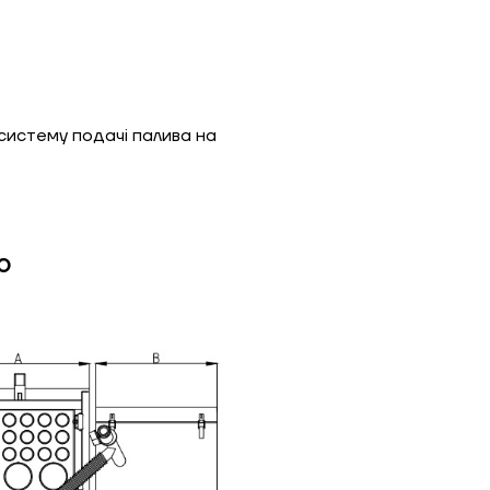
Гарно утеплений, 55
Надіслати
систему подачі палива на
Надіслати
o