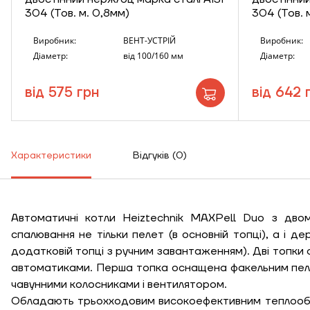
304 (Тов. м. 0,8мм)
304 (Тов. 
Виробник:
ВЕНТ-УСТРІЙ
Виробник:
Діаметр:
від 100/160 мм
Діаметр:
від 575 грн
від 642 
Характеристики
Відгуків (0)
Автоматичні котли Heiztechnik MAXPell Duo з дво
спалювання не тільки пелет (в основній топці), а і дере
додатковій топці з ручним завантаженням). Дві топки
автоматиками. Перша топка оснащена факельним пел
чавунними колосниками і вентилятором.
Обладають трьохходовим високоефективним теплообм