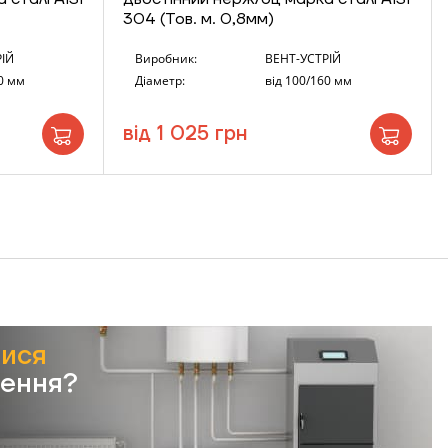
304 (Тов. м. 0,8мм)
ІЙ
Виробник:
ВЕНТ-УСТРІЙ
0 мм
Діаметр:
від 100/160 мм
від 1 025 грн
тися
лення?