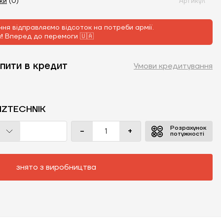
уки
(0)
Артикул
ня відправляємо відсоток на потреби армії.
м!
Вперед до перемоги 🇺🇦
пити в кредит
Умови кредитування
IZTECHNIK
Розрахунок
-
+
потужності
знято з виробництва