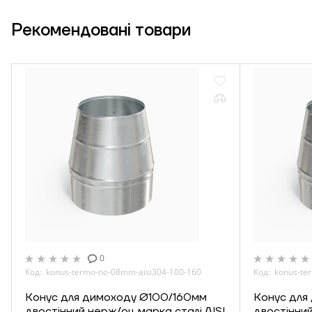
Рекомендовані
товари
0
Код: konus-termo-no-08mm-aisi304-100-160
Код: konus-te
Конус для димоходу Ø100/160мм
Конус для
двостінний нерж/оц марка сталі AISI
двостінний