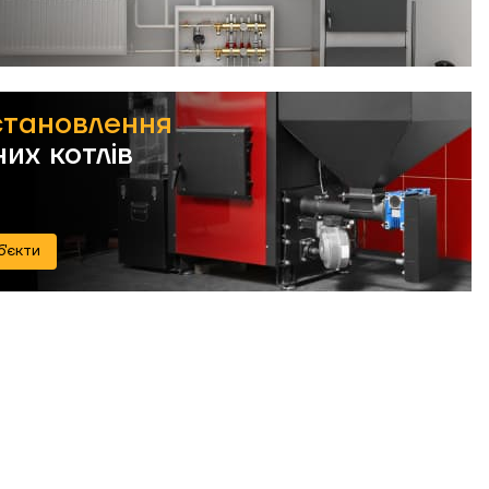
становлення
их котлів
б'єкти