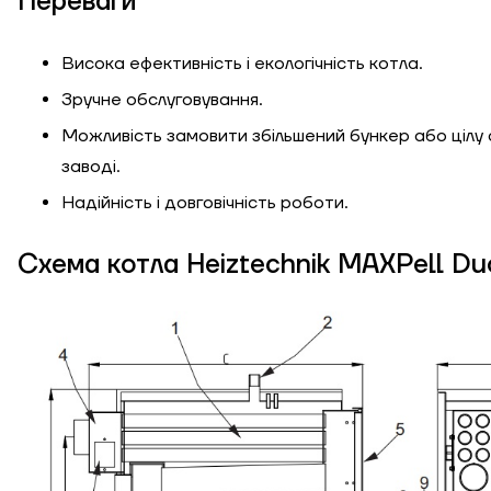
Переваги
Довжина, м
Ступінь утеплення,
Висока ефективність і екологічність котла.
Вт/м кв
Зручне обслуговування.
Можливість замовити збільшений бункер або цілу 
заводі.
Необхідна
потужність, кВт
Надійність і довговічність роботи.
Схема котла Heiztechnik MAXPell Du