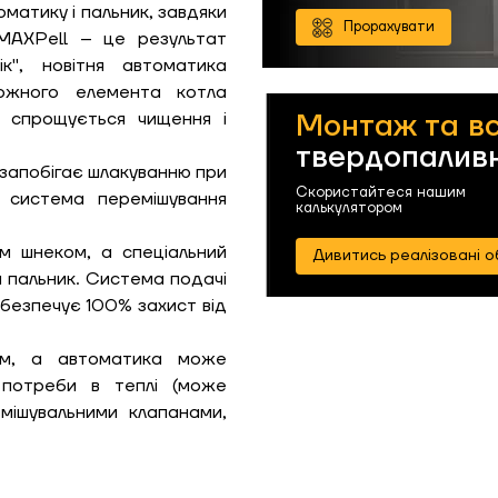
матику і пальник, завдяки
Прорахувати
MAXPell – це результат
ік", новітня автоматика
кожного елемента котла
Монтаж та в
о спрощується чищення і
твердопаливн
 запобігає шлакуванню при
Скористайтеся нашим
а система перемішування
калькулятором
.
м шнеком, а спеціальний
Дивитись реалізовані о
а пальник. Система подачі
ЗАМОВИТИ ПОСЛУГУ МОНТАЖУ
абезпечує 100% захист від
ом, а автоматика може
 потреби в теплі (може
мішувальними клапанами,
Замовити
Зворотній дзвінок
ошик