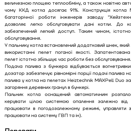
величезною площею теплообміну, а також новітню авто
чому ККД котла досягає 91%. Конструкція котла 
багаторічної роботи інженерів заводу "Хейзтехн
дозволяє легко обслуговувати дані котли. До 
забезпечений легкий доступ. Таким чином, істотн
обслуговування.
У пальнику котла встановлений додатковий шнек, який
використанні пелет поганої якості. Запатентован
пелет істотно збільшує час роботи без обслуговування
Подача палива з бункера відбувається вогнетривки
дозатор забезпечує рівномірні порції подачі палива н
палива у котла на пелетах Heiztechnik MAXPell Duo з
загоряння деревних гранул в бункері.
Пальник котла оснащений автоматичним розпал
Висота, м
керувати цілою системою опалення залежно від
працювати в погодозалежному режимі, управляти з
Ширина, м
працювати на систему ГВП та ін).
К