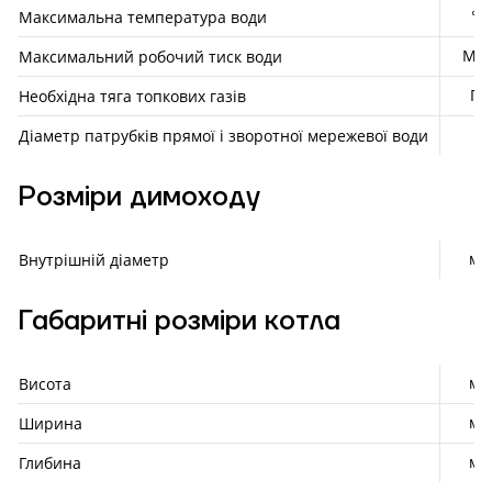
°С
Максимальна температура води
МП
Максимальний робочий тиск води
Па
Необхідна тяга топкових газів
"
Діаметр патрубків прямої і зворотної мережевої води
Розміри димоходу
мм
Внутрішній діаметр
Габаритні розміри котла
мм
Висота
мм
Ширина
мм
Глибина