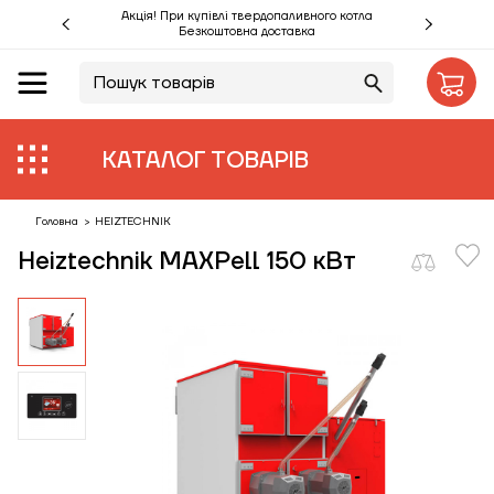
Акція! При купівлі твердопаливного котла
Безкоштовна доставка
UA
RU
Акції %
КАТАЛОГ ТОВАРІВ
Виробники
Об'єкти
Головна
>
HEIZTECHNIK
Heiztechnik MAXPell 150 кВт
Монтаж
Клієнтам
Статті
Контакти