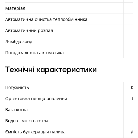
Матеріал
Автоматична очистка теплообмінника
Автоматичний розпал
Лямбда зонд
Погодозалежна автоматика
Технічні характеристики
кВт
Потужність
м²
Орієнтовна площа опалення
кг
Вага котла
л
Водна ємність котла
дм³
Ємність бункера для палива