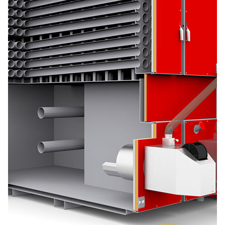
Довжина, м
Надіслати
Ступінь
утеплення, Вт/м
Гарно утеплений, 55
кв
Необхідна
потужність, кВт