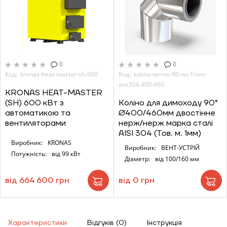
0
0
Код: kronas-heat-master-sh-600
Код: kolino-termo-90-nn-1mm-
aisi304-400-460
KRONAS HEAT-MASTER
(SH) 600 кВт з
Коліно для димоходу 90°
автоматикою та
Ø400/460мм двостінне
вентиляторами
нерж/нерж марка сталі
AISI 304 (Тов. м. 1мм)
Виробник:
KRONAS
Виробник:
ВЕНТ-УСТРІЙ
Потужність:
від 99 кВт
Діаметр:
від 100/160 мм
від 664 600 грн
від 0 грн
Характеристики
Відгуків (0)
Інструкція