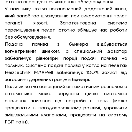
істотно спрощується чищення і обслуговування.
У пальнику котла встановлений додатковий шнек,
який запобігає шлакуванню при використанні пелет
поганої якості. Запатентована система
перемішування пелет істотно збільшує час роботи
без обслуговування.
Подача палива з бункера відбувається
вогнетривким шнеком, а спеціальний дозатор
забезпечує рівномірні порції подачі палива на
пальник. Система подачі палива у котла на пелетах
Heiztechnik MAXPell забезпечує 100% захист від
загоряння деревних гранул в бункері.
Пальник котла оснащений автоматичним розпалом а
автоматика може керувати цілою системою
опалення залежно від потреби в теплі (може
працювати в погодозалежному режимі, управляти
змішувальними клапанами, працювати на систему
ГВП та ін).