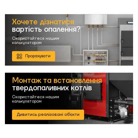
Хочете дізнатися
вартість опалення?
Скористайтеся нашим
калькулятором
Прорахувати
Монтаж та встановлення
твердопаливних котлів
Скористайтеся нашим
калькулятором
Дивитись реалізовані об'єкти