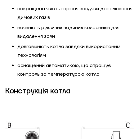
покращена якість горіння завдяки допалювання
димових газів
наявність рухливих водяних колосників для
видалення золи
ЗАМОВИТИ ПОСЛУГУ МОНТАЖУ
довговічність котла завдяки використаним
технологіям
оснащений автоматикою, що спрощує
контроль за температурою котла
Замовити
Зворотній дзвінок
Конструкція котла
Кошик
Висота, м
Ширина, м
Надіслати
Довжина, м