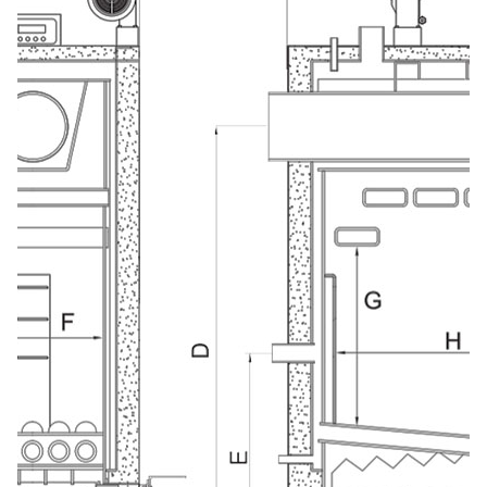
Надіслати
Ступінь
утеплення, Вт/м
Гарно утеплений, 55
кв
Необхідна
потужність, кВт