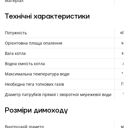
Матеріал
Технічні характеристики
кВт
Потужність
м²
Орієнтовна площа опалення
кг
Вага котла
л
Водна ємність котла
°С
Максимальна температура води
Па
Необхідна тяга топкових газів
"
Діаметр патрубків прямої і зворотної мережевої води
Розміри димоходу
мм
Внутрішній діаметр