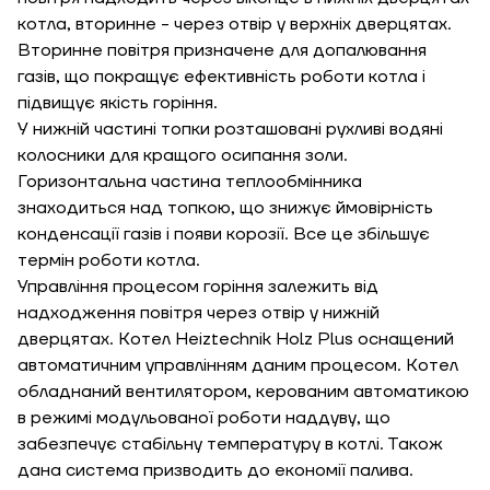
котла, вторинне - через отвір у верхніх дверцятах.
Вторинне повітря призначене для допалювання
газів, що покращує ефективність роботи котла і
підвищує якість горіння.
У нижній частині топки розташовані рухливі водяні
колосники для кращого осипання золи.
Горизонтальна частина теплообмінника
знаходиться над топкою, що знижує ймовірність
конденсації газів і появи корозії. Все це збільшує
термін роботи котла.
Управління процесом горіння залежить від
надходження повітря через отвір у нижній
дверцятах. Котел Heiztechnik Holz Plus оснащений
автоматичним управлінням даним процесом. Котел
обладнаний вентилятором, керованим автоматикою
в режимі модульованої роботи наддуву, що
забезпечує стабільну температуру в котлі. Також
дана система призводить до економії палива.