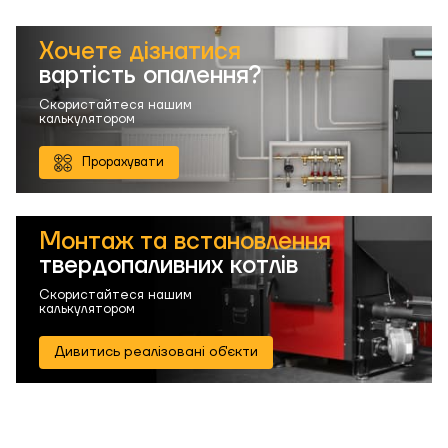
Хочете дізнатися
вартість опалення?
Скористайтеся нашим
калькулятором
Прорахувати
Монтаж та встановлення
твердопаливних котлів
Скористайтеся нашим
калькулятором
Дивитись реалізовані об'єкти