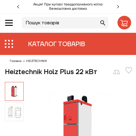
Акція! При купівлі твердопаливного котла
Безкоштовна доставка
UA
RU
Акції %
КАТАЛОГ ТОВАРІВ
Виробники
Об'єкти
Головна
>
HEIZTECHNIK
Heiztechnik Holz Plus 22 кВт
Монтаж
Клієнтам
Статті
Контакти