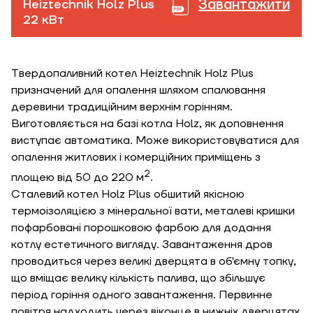
Завантажити
Heiztechnik Holz Plus
22 кВт
Твердопаливний котел Heiztechnik Holz Plus
призначений для опалення шляхом спалювання
деревини традиційним верхнім горінням.
Виготовляється на базі котла Holz, як доповнення
виступає автоматика. Може використовуватися для
опалення житлових і комерційних приміщень з
2
площею від 50 до 220 м
.
Сталевий котел Holz Plus обшитий якісною
термоізоляцією з мінеральної вати, металеві кришки
пофарбовані порошковою фарбою для додання
котлу естетичного вигляду. Завантаження дров
проводиться через великі дверцята в об'ємну топку,
що вміщає велику кількість палива, що збільшує
період горіння одного завантаження. Первинне
повітря надходить через віконце в нижніх дверцятах