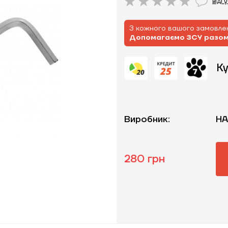
відг
З кожного вашого замовлен
Допомагаємо ЗСУ разо
Ку
Виробник:
HA
280 грн