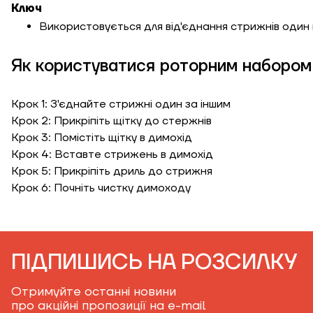
Ключ
Використовується для від'єднання стрижнів один 
Як користуватися роторним набором
Крок 1: З'єднайте стрижні один за іншим
Крок 2: Прикріпіть щітку до стержнів
Крок 3: Помістіть щітку в димохід
Крок 4: Вставте стрижень в димохід
Крок 5: Прикріпіть дриль до стрижня
Крок 6: Почніть чистку димоходу
ПІДПИШИСЬ НА РОЗСИЛКУ
Отримуйте останні новини
про акційні пропозиції на e-mail