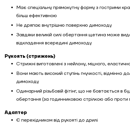
Має спеціальну прямокутну форму з гострими кра
більш ефективною
Не дряпає внутрішню поверхню димоходу
Завдяки великій силі обертання щетина може вида
відкладення всередині димоходу
Рукоять (стрижень)
Стрижні виготовлені з нейлону, міцного, еластичног
Вони мають високий ступінь гнучкості, відмінно д
димоходу
Одинарний різьбовій фітінг, що не бовтається в б
обертання (за годинниковою стрілкою або проти г
Адаптер
Є перехідником від рукояті до дрилі