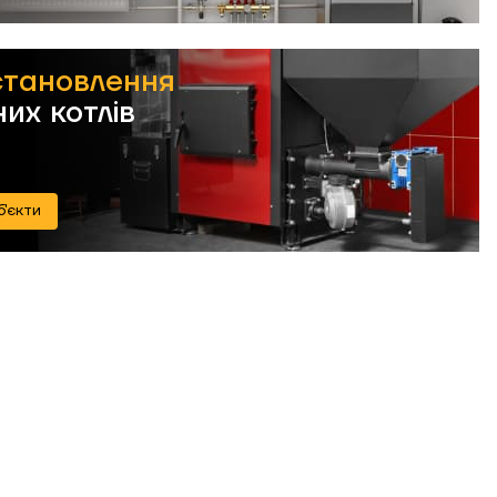
становлення
их котлів
б'єкти