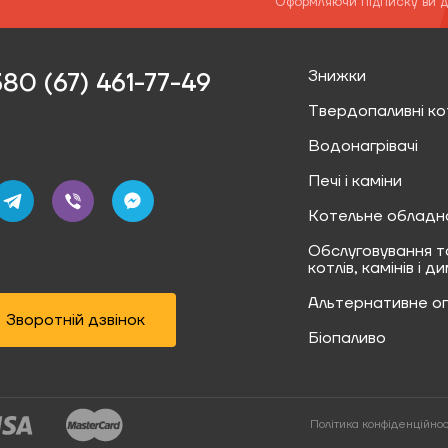
* Оформляючи підписку ви 
Знижки
80 (67) 461-77-49‬
Твердопаливні ко
Водонагрівачі
Печі і каміни
Котельне обладн
Обслуговування т
котлів, камінів і д
Альтернативне о
Зворотній дзвінок
Біопаливо
Політика конфіденційнос