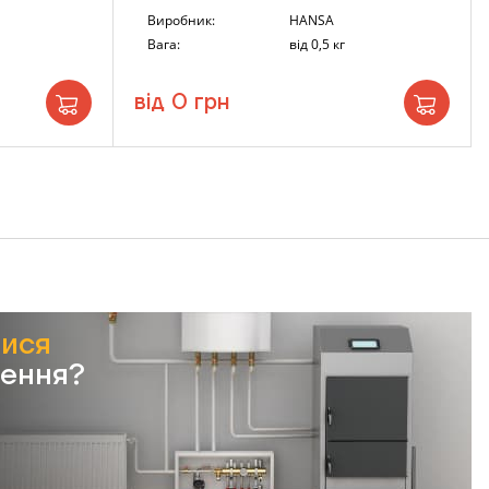
Виробник:
HANSA
Вага:
від 0,5 кг
від 0 грн
тися
лення?