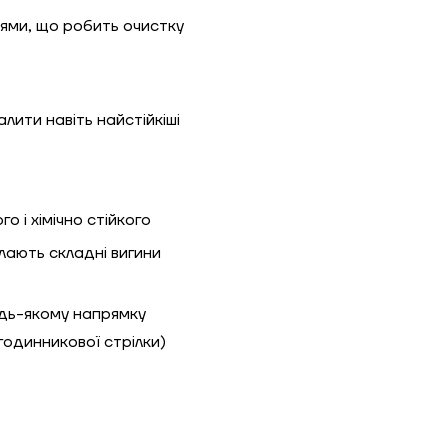
ями, що робить очистку
лити навіть найстійкіші
о і хімічно стійкого
олають складні вигини
удь-якому напрямку
одинникової стрілки)