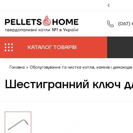
муйте збільшену гарантію на роботи та обладнання.
(067) 
КАТАЛОГ ТОВАРІВ
Головна
>
Обслуговування та чистка котлів, камінів і димоходів
Шестигранний ключ д