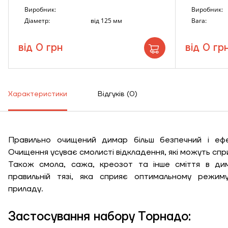
Виробник:
Виробник:
Діаметр:
від 125 мм
Вага:
від 0 грн
від 0 гр
Характеристики
Відгуків (0)
Правильно очищений димар більш безпечний і ефе
Очищення усуває смолисті відкладення, які можуть сп
Також смола, сажа, креозот та інше сміття в ди
Висота, м
правильній тязі, яка сприяє оптимальному режим
приладу.
Ширина, м
Застосування набору Торнадо:
К