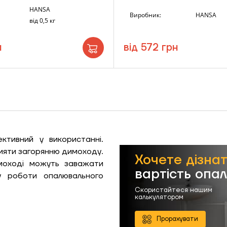
HANSA
Виробник:
HANSA
від 0,5 кг
н
від 572 грн
ЗАМОВИТИ ПОСЛУГУ МОНТАЖУ
ктивний у використанні.
рияти загорянню димоходу.
Хочете дізна
моході можуть заважати
вартість опа
у роботи опалювального
Замовити
Скористайтеся нашим
калькулятором
Зворотній дзвінок
ошик
Прорахувати