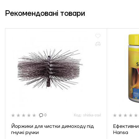
Рекомендовані
товари
0
Код: shitka-stal
Йоржики для чистки димоходу під
Ефективни
гнучкі ручки
Hansa