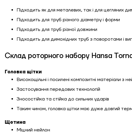
Довжина, м
Підходить як для металевих, так і для цегляних д
Ступінь утеплення,
Підходить для труб різного діаметру і форми
Вт/м кв
Підходить для труб різної довжини
Підходить для димохідних труб з поворотами і ви
Необхідна
потужність, кВт
Склад роторного набору Hansa Torn
Головка щітки
Високощільні і посилені композитні матеріали з не
Застосування передових технологій
Зносостійка та стійка до сильних ударів
Таким чином, головка щітки має дуже довгий тер
Щетина
Міцний нейлон