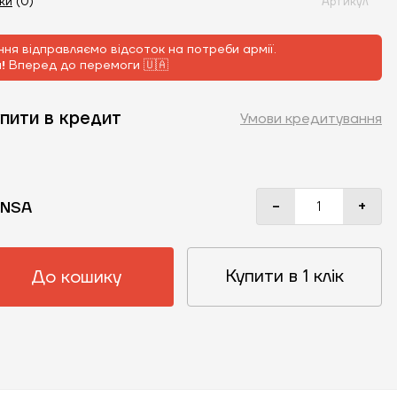
уки
(0)
Артикул
ня відправляємо відсоток на потреби армії.
м!
Вперед до перемоги 🇺🇦
пити в кредит
Умови кредитування
-
+
NSA
Купити в 1 клік
До кошику