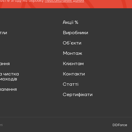
даєте згоду на обробку
персональних даних
Акції %
тли
Виробники
Об`єкти
Монтаж
ання
Клієнтам
а чистка
Контакти
имоходів
Статті
палення
Сертифікати
ті
DDForce