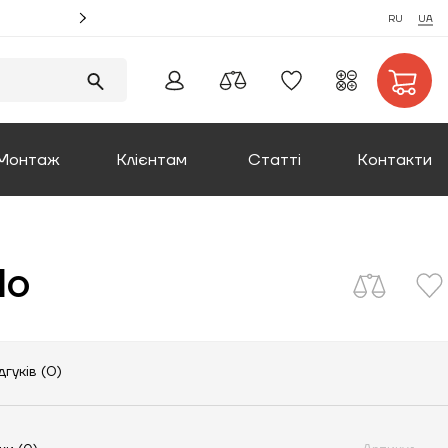
Акція! Замовляйте монтаж котлів та отримуйте збі
RU
UA
Монтаж
Клієнтам
Статті
Контакти
Оплата та доставка
do
Повернення товару
Про компанію
дгуків (0)
Сертифікати