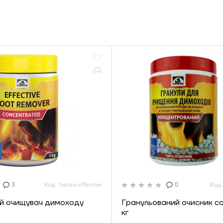
3
Код: hansa-effective
0
Код:
й очищувач димоходу
Гранульований очисник са
кг