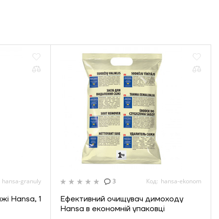
 hansa-granuly
3
Код: hansa-ekonom
жі Hansa, 1
Ефективний очищувач димоходу
Hansa в економній упаковці