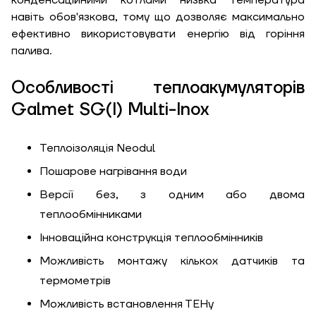
конденсаційними котлами низька температура
утеплення, Вт/м
Гарно утеплений, 55
навіть обов'язкова, тому що дозволяє максимально
кв
ефективно використовувати енергію від горіння
палива.
Особливості теплоакумуляторів
Необхідна
потужність, кВт
Galmet SG(I) Multi-Inox
Теплоізоляція Neodul
Пошарове нагрівання води
Версії без, з одним або двома
теплообмінниками
Інноваційна конструкція теплообмінників
Можливість монтажу кількох датчиків та
термометрів
Можливість встановлення ТЕНу