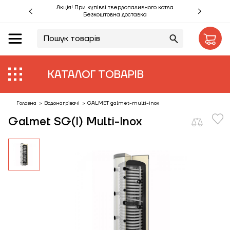
Акція! При купівлі твердопаливного котла
Безкоштовна доставка
UA
RU
Акції %
КАТАЛОГ ТОВАРІВ
Виробники
Об'єкти
Головна
>
Водонагрівачі
>
GALMET galmet-multi-inox
Galmet SG(I) Multi-Inox
Монтаж
Клієнтам
Статті
Контакти