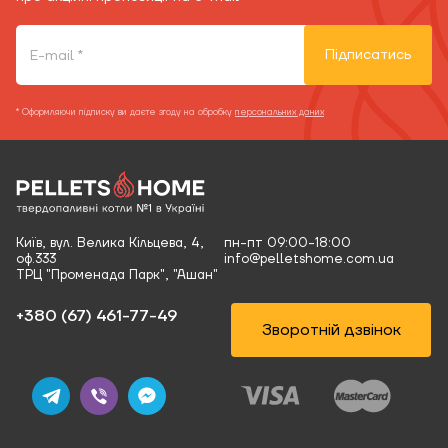
Підписатись
* Оформляючи підписку ви даєте згоду на обробку
персональних даних
Київ, вул. Велика Кільцева, 4,
пн-пт 09:00-18:00
оф.333
info@pelletshome.com.ua
ТРЦ "Променада Парк", "Ашан"
+380 (67) 461-77-49‬
Зворотній дзвінок