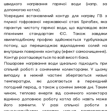
швидкого нагрівання гарячої води (напр. за
допомогою котла).
Усередині встановлений контур для нагріву ГВ з
гнучкої гофрованої нержавіючої сталі Spiraflex, яка
ЗАМОВИТИ ПОСЛУГУ МОНТАЖУ
гарантує чистоту гарячої води, що відповідає всім
гігієнічним стандартам ЄС. Також завдяки
хвилеподібному профілю здійснюється турбулізація
потоку, що перешкоджає відкладенню солей на
Замовити
внутрішніх поверхнях контуру (ефект самоочищення).
Зворотній дзвінок
Контур розташовується по всій висоті бака.
Кошик
Пошарове нагрівання води ідеально підходить при
Висота, м
спільній роботі з сонячними колекторами. У цьому
випадку в нижній частині зберігаються низькі
температури, які досягаються в перехідний
Ширина, м
Надіслати
погодний період, а також у сонячні зимові дні. Таким
чином, теплова енергія від сонячного колектора
Довжина, м
відмінно доповнює роботу котла або навіть може
його замінити. У разі спільної роботи з
Надіслати
Ступінь