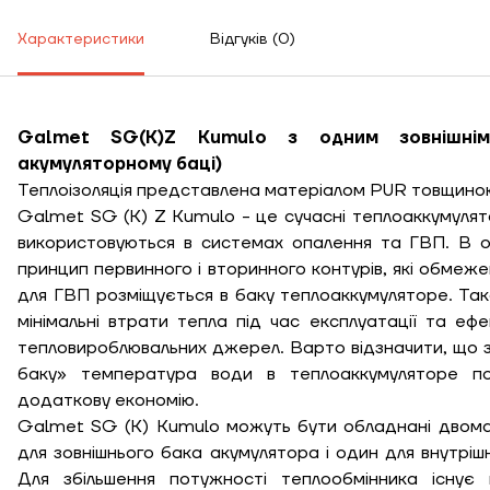
Характеристики
Відгуків (0)
Galmet SG(K)Z Kumulo з одним зовнішнім
акумуляторному баці)
Теплоізоляція представлена матеріалом PUR товщино
Galmet SG (K) Z Kumulo - це сучасні теплоаккумулят
використовуються в системах опалення та ГВП. В 
принцип первинного і вторинного контурів, які обмеж
для ГВП розміщується в баку теплоаккумуляторе. Так
мінімальні втрати тепла під час експлуатації та еф
тепловироблювальних джерел. Варто відзначити, що з
баку» температура води в теплоаккумуляторе по
додаткову економію.
Galmet SG (K) Kumulo можуть бути обладнані двома
для зовнішнього бака акумулятора і один для внутрі
Висота, м
Для збільшення потужності теплообмінника існує 