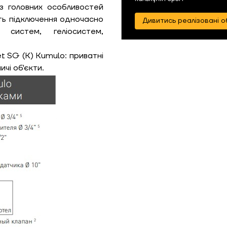
з головних особливостей
Замовити
ть підключення одночасно
Зворотній дзвінок
Дивитись реалізовані о
 систем, геліосистем,
ошик
t SG (K) Kumulo: приватні
ичі об'єкти.
Гарно утеплений, 55
Надіслати
Надіслати