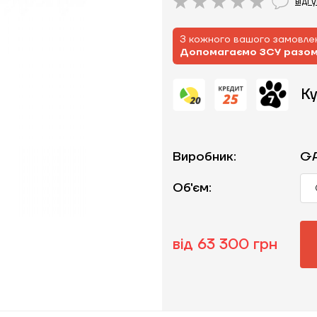
відг
З кожного вашого замовлен
Допомагаємо ЗСУ разо
Ку
Виробник:
G
Об'єм:
від 63 300 грн