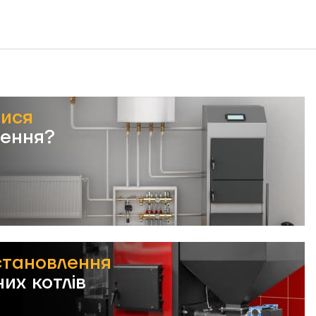
тися
лення?
становлення
их котлів