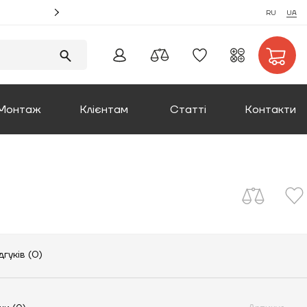
Акція! Замовляйте монтаж котлів та отримуйте збі
RU
UA
Монтаж
Клієнтам
Статті
Контакти
Оплата та доставка
Повернення товару
Про компанію
дгуків (0)
Сертифікати