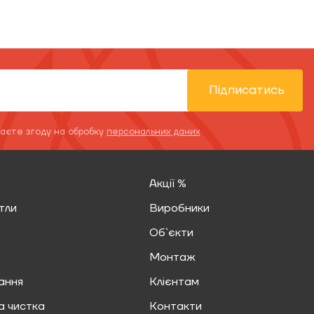
Підписатись
даєте згоду на обробку
персональних даних
Акції %
тли
Виробники
Об`єкти
Монтаж
ання
Клієнтам
а чистка
Контакти