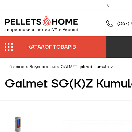
муйте збільшену гарантію на роботи та обладнання.
(067) 
КАТАЛОГ ТОВАРІВ
Головна
>
Водонагрівачі
>
GALMET galmet-kumulo-z
Galmet SG(K)Z Kumul