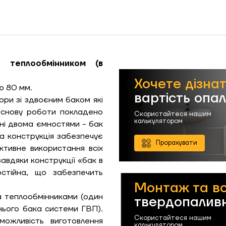
 теплообмінником (в
Хочете дізна
ю 80 мм.
вартість опа
ори зі здвоєним баком які
основу роботи покладено
Скористайтеся нашим
калькулятором
ені двома ємностями - бак
а конструкція забезпечує
Прорахувати
ективне використання всіх
авдяки конструкції «бак в
стійна, що забезпечить
Монтаж та в
ЗАМОВИТИ ПОСЛУГУ МОНТАЖУ
 теплообмінниками (один
твердопаливн
шнього бака системи ГВП).
Скористайтеся нашим
можливість виготовлення
калькулятором