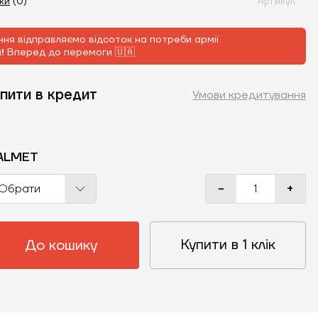
уки
(0)
Артикул
ня відправляємо відсоток на потреби армії.
м!
Вперед до перемоги 🇺🇦
пити в кредит
Умови кредитування
ALMET
-
+
Обрати
Купити в 1 клік
До кошику