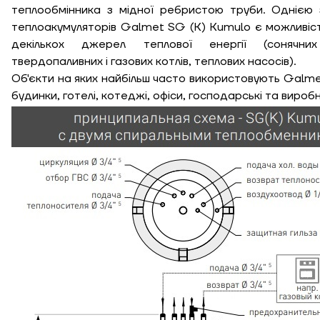
теплообмінника з мідної ребристою труби. Однією 
Ширина, м
теплоакумуляторів Galmet SG (K) Kumulo є можливіс
декількох джерел теплової енергії (сонячних
К
твердопаливних і газових котлів, теплових насосів).
Довжина, м
Об'єкти на яких найбільш часто використовують Galme
будинки, готелі, котеджі, офіси, господарські та виробн
Ступінь утеплення,
Вт/м кв
Необхідна
потужність, кВт