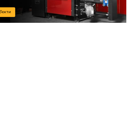
б'єкти