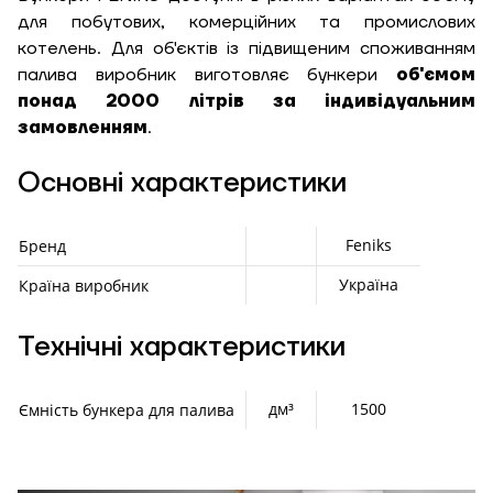
для побутових, комерційних та промислових
Надіслати
Ступінь
котелень. Для об'єктів із підвищеним споживанням
утеплення, Вт/м
Гарно утеплений, 55
палива виробник виготовляє бункери
об'ємом
кв
понад 2000 літрів за індивідуальним
замовленням
.
Основні характеристики
Необхідна
потужність, кВт
Feniks
Бренд
Україна
Країна виробник
Технічні характеристики
дм³
1500
Ємність бункера для палива