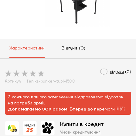
Характеристики
Відгуків (0)
відгуки
(0)
Артикул
feniks-bunker-tup1-1500
З кожного вашого замовлення відправляємо відсоток
на потреби армії.
Допомагаємо ЗСУ разом!
Вперед до перемоги 🇺🇦
Купити в кредит
Умови кредитування