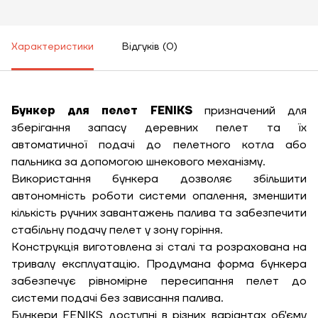
Характеристики
Відгуків (0)
ЗАМОВИТИ ПОСЛУГУ МОНТАЖУ
Бункер для пелет FENIKS
призначений для
зберігання запасу деревних пелет та їх
автоматичної подачі до пелетного котла або
пальника за допомогою шнекового механізму.
Замовити
Використання бункера дозволяє збільшити
Зворотній дзвінок
автономність роботи системи опалення, зменшити
Кошик
кількість ручних завантажень палива та забезпечити
Висота, м
стабільну подачу пелет у зону горіння.
Конструкція виготовлена зі сталі та розрахована на
Ширина, м
тривалу експлуатацію. Продумана форма бункера
Надіслати
забезпечує рівномірне пересипання пелет до
системи подачі без зависання палива.
Довжина, м
Бункери FENIKS доступні в різних варіантах об'єму