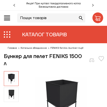
Акція! При купівлі твердопаливного котла
Безкоштовна доставка
UA
RU
Акції %
КАТАЛОГ ТОВАРІВ
Виробники
Об'єкти
Головна
>
Котельне обладнання
>
FENIKS feniks-bunker-tup1
Бункер для пелет FENIKS 1500
Монтаж
л
Клієнтам
Статті
Контакти