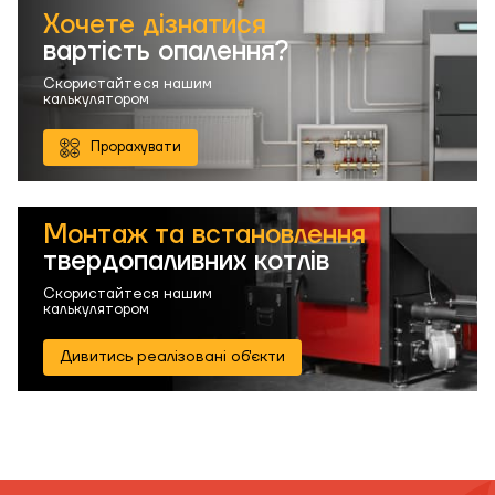
Хочете дізнатися
вартість опалення?
Скористайтеся нашим
калькулятором
Прорахувати
Монтаж та встановлення
твердопаливних котлів
Скористайтеся нашим
калькулятором
Дивитись реалізовані об'єкти