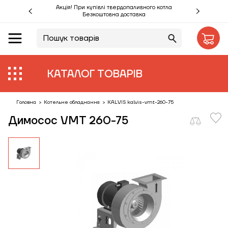
Акція! При купівлі твердопаливного котла
Безкоштовна доставка
UA
RU
Акції %
КАТАЛОГ ТОВАРІВ
Виробники
Об'єкти
Головна
>
Котельне обладнання
>
KALVIS kalvis-vmt-260-75
Димосос VMT 260-75
Монтаж
Клієнтам
Статті
Контакти