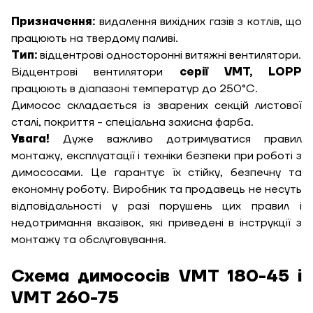
Призначення:
видалення вихідних газів з котлів, що
працюють на твердому паливі.
Тип:
відцентрові односторонні витяжні вентилятори.
Відцентрові вентилятори
серії VMT, LOPP
працюють в діапазоні температур до 250°С.
Димосос складається із зварених секцій листової
сталі, покриття - спеціальна захисна фарба.
Увага!
Дуже важливо дотримуватися правил
монтажу, експлуатації і техніки безпеки при роботі з
димососами. Це гарантує їх стійку, безпечну та
економну роботу. Виробник та продавець не несуть
відповідальності у разі порушень цих правил і
недотримання вказівок, які приведені в інструкції з
монтажу та обслуговування.
ЗАМОВИТИ ПОСЛУГУ МОНТАЖУ
Схема димососів VMT 180-45 і
VMT 260-75