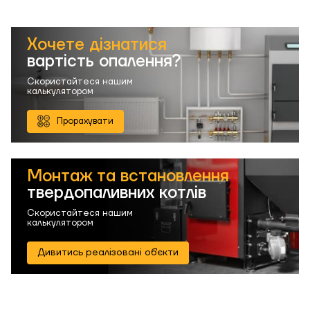
Хочете дізнатися
вартість опалення?
Скористайтеся нашим
калькулятором
Прорахувати
Монтаж та встановлення
твердопаливних котлів
Скористайтеся нашим
калькулятором
Дивитись реалізовані об'єкти