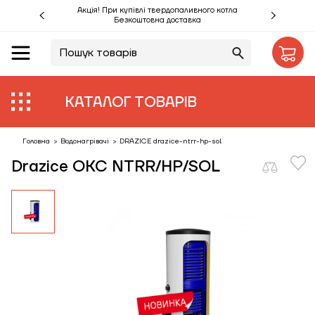
Акція! При купівлі твердопаливного котла
Безкоштовна доставка
UA
RU
Акції %
КАТАЛОГ ТОВАРІВ
Виробники
Об'єкти
Головна
>
Водонагрівачі
>
DRAZICE drazice-ntrr-hp-sol
Drazice OKC NTRR/HP/SOL
Монтаж
Клієнтам
Статті
Контакти