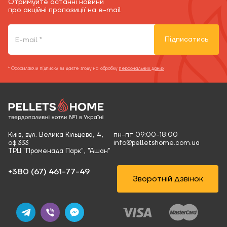
Отримуйте останні новини
про акційні пропозиції на e-mail
Підписатись
* Оформляючи підписку ви даєте згоду на обробку
персональних даних
Київ, вул. Велика Кільцева, 4,
пн-пт 09:00-18:00
оф.333
info@pelletshome.com.ua
ТРЦ "Променада Парк", "Ашан"
+380 (67) 461-77-49‬
Зворотній дзвінок