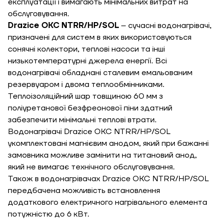
Зворотній дзвінок
експлуатації і вимагають мінімальних витрат на
обслуговування.
Кошик
Drazice OKC NTRR/HP/SOL
– сучасні водонагрівачі,
Висота, м
призначені для систем в яких використовуються
сонячні колектори, теплові насоси та інші
Ширина, м
низькотемпературні джерела енергії. Всі
Надіслати
водонагрівачі обладнані сталевим емальованим
резервуаром і двома теплообмінниками.
Довжина, м
Теплоізоляційний шар товщиною 60 мм з
Надіслати
поліуретанової безфреонової піни здатний
Ступінь
забезпечити мінімальні теплові втрати.
утеплення, Вт/м
Гарно утеплений, 55
Водонагрівачі Drazice OKC NTRR/HP/SOL
кв
укомплектовані магнієвим анодом, який при бажанні
замовника можливе замінити на титановий анод,
який не вимагає технічного обслуговування.
Необхідна
Також в водонагрівачах Drazice OKC NTRR/HP/SOL
потужність, кВт
передбачена можливість встановлення
додаткового електричного нагрівального елемента
потужністю до 6 кВт.