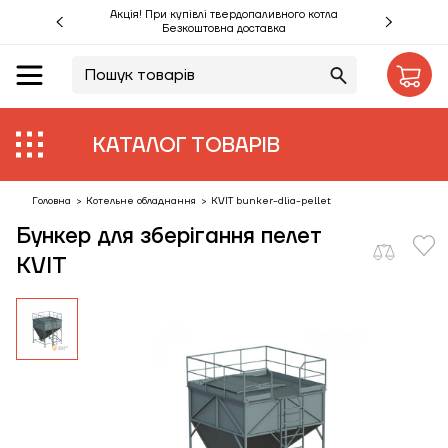
Акція! При купівлі твердопаливного котла
Безкоштовна доставка
UA
RU
Акції %
КАТАЛОГ ТОВАРІВ
Виробники
Об'єкти
Головна
>
Котельне обладнання
>
KVIT bunker-dlia-pellet
Бункер для зберігання пелет
Монтаж
KVIT
Клієнтам
Статті
Контакти