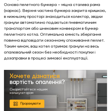
кв
Основа пелетного бункера – міцна сталева рама
(каркас). Верхня частина бункера закрита кришкою,
в нижньому просторі знаходиться колектор, звідки
Необхідна
гранули автоматично подаються пневматичним
потужність, кВт
транспортом або шнековим конвеєром в бункер
пеллетного котла. Оптимальна ємність зберігання
повинна відповідати сезонному споживання пеллет.
Таким чином, ваш котел отримає гранули на весь
опалювальний сезон без необхідності покупки і
дозаправки в процесі зимової експлуатації.
Хочете дізнатися
вартість опалення?
Скористайтеся нашим
калькулятором
Прорахувати