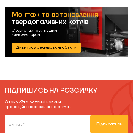
Монтаж та встановлення
твердопаливних котлів
Скористайтеся нашим
калькулятором
Дивитись реалізовані об'єкти
ПІДПИШИСЬ НА РОЗСИЛКУ
Отримуйте останні новини
про акційні пропозиції на e-mail
Підписатись