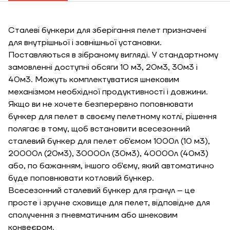
ЗАМОВИТИ ПОСЛУГУ МОНТАЖУ
Сталеві бункери для зберігання пелет призначені
для внутрішньої і зовнішньої установки.
Поставляються в зібраному вигляді. У стандартному
замовленні доступні обсяги 10 м3, 20м3, 30м3 і
Замовити
40м3. Можуть комплектуватися шнековим
Зворотній дзвінок
механізмом необхідної продуктивності і довжини.
Якщо ви не хочете безперервно поповнювати
Кошик
бункер для пелет в своєму пелетному котлі, рішення
Висота, м
полягає в тому, щоб встановити всесезонний
сталевий бункер для пелет об'ємом 1000л (10 м3),
Ширина, м
20000л (20м3), 30000л (30м3), 40000л (40м3)
Надіслати
або, по бажанням, іншого об'єму, який автоматично
буде поповнювати котловий бункер.
Довжина, м
Всесезонний сталевий бункер для гранул – це
Надіслати
просте і зручне сховище для пелет, відповідне для
Ступінь
сполучення з пневматичним або шнековим
утеплення, Вт/м
Гарно утеплений, 55
конвеєром.