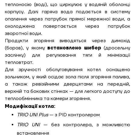
теплоносію (воді), що циркулює у водяній оболонці
корпусу. Далі гаряча вода подається в систему
опалення через патрубок прямої мережної води, а
охолоджена повертається через патрубок
зворотної води.
Продукти згоряння виводяться через димохід
(боров), у якому
встановлено шибер
(дросельну
заслінку) для регулювання тяги й мінімізації
тепловтрат.
Для зручності обслуговування котел оснащено
зольником, у який осідає зола після згоряння палива,
а також ревізійними дверцятами на передній,
верхній та бокових стінках — для легкого доступу до
теплообмінника та камери згоряння.
Модифікації котла:
TRIO UNI Plus
— з PID контролером
TRIO UNI
— без контролера, з можливістю
встановлення