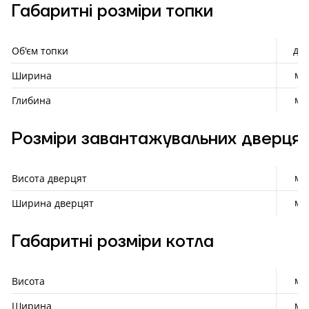
Габаритні розміри топки
дм³
Об'єм топки
мм
Ширина
мм
Глибина
Розміри завантажувальних дверця
мм
Висота дверцят
мм
Ширина дверцят
Габаритні розміри котла
мм
Висота
мм
Ширина