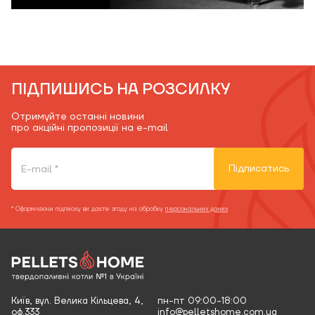
ПІДПИШИСЬ НА РОЗСИЛКУ
Отримуйте останні новини
про акційні пропозиції на e-mail
Підписатись
* Оформляючи підписку ви даєте згоду на обробку
персональних даних
Київ, вул. Велика Кільцева, 4,
пн-пт 09:00-18:00
оф.333
info@pelletshome.com.ua