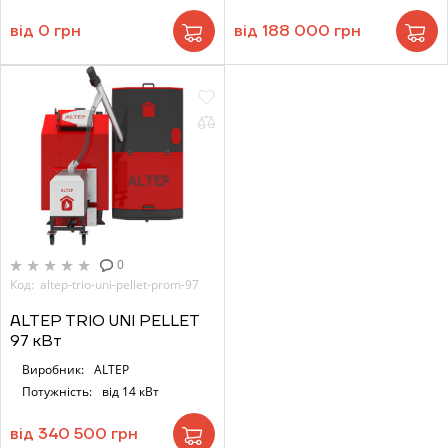
від 0 грн
від 188 000 грн
0
Код: altep-trio-uni-pellet-prom-97
ALTEP TRIO UNI PELLET
97 кВт
Виробник:
ALTEP
Потужність:
від 14 кВт
від 340 500 грн