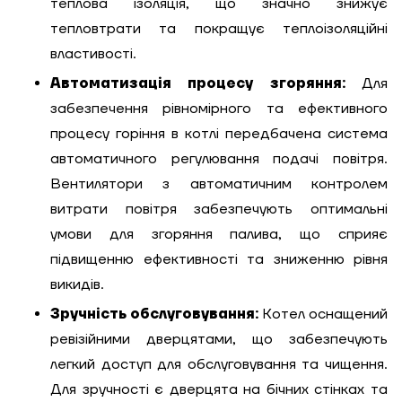
теплова ізоляція, що значно знижує
тепловтрати та покращує теплоізоляційні
властивості.
Автоматизація процесу згоряння:
Для
забезпечення рівномірного та ефективного
процесу горіння в котлі передбачена система
автоматичного регулювання подачі повітря.
ЗАМОВИТИ ПОСЛУГУ МОНТАЖУ
Вентилятори з автоматичним контролем
витрати повітря забезпечують оптимальні
умови для згоряння палива, що сприяє
Замовити
підвищенню ефективності та зниженню рівня
Зворотній дзвінок
викидів.
Кошик
Зручність обслуговування:
Котел оснащений
Висота, м
ревізійними дверцятами, що забезпечують
легкий доступ для обслуговування та чищення.
Ширина, м
Для зручності є дверцята на бічних стінках та
Надіслати