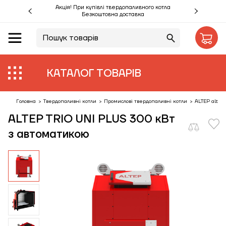
Акція! При купівлі твердопаливного котла
Безкоштовна доставка
UA
RU
Акції %
КАТАЛОГ ТОВАРІВ
Виробники
Об'єкти
Головна
>
Твердопаливні котли
>
Промислові твердопаливні котли
>
ALTEP altep-
ALTEP TRIO UNI PLUS 300 кВт
Монтаж
з автоматикою
Клієнтам
Статті
Контакти