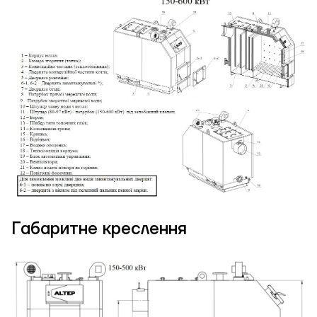
Габаритне креслення