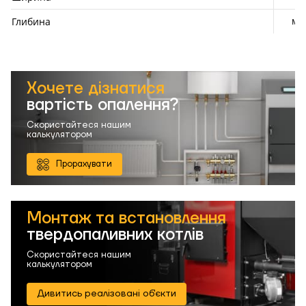
мм
Глибина
Хочете дізнатися
вартість опалення?
Скористайтеся нашим
калькулятором
Прорахувати
Монтаж та встановлення
твердопаливних котлів
Скористайтеся нашим
калькулятором
Дивитись реалізовані об'єкти