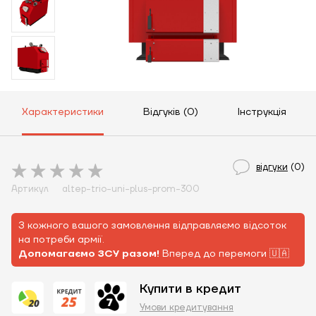
Характеристики
Відгуків (0)
Інструкція
відгуки
(0)
Артикул
altep-trio-uni-plus-prom-300
З кожного вашого замовлення відправляємо відсоток
на потреби армії.
Допомагаємо ЗСУ разом!
Вперед до перемоги 🇺🇦
Купити в кредит
Умови кредитування