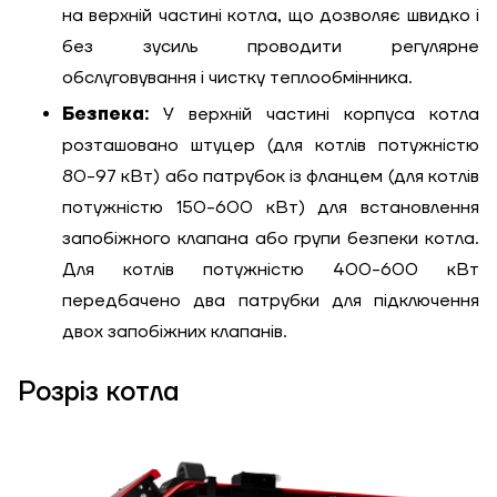
на верхній частині котла, що дозволяє швидко і
Довжина, м
без зусиль проводити регулярне
обслуговування і чистку теплообмінника.
Надіслати
Ступінь
Безпека:
У верхній частині корпуса котла
утеплення, Вт/м
Гарно утеплений, 55
розташовано штуцер (для котлів потужністю
кв
80-97 кВт) або патрубок із фланцем (для котлів
потужністю 150-600 кВт) для встановлення
запобіжного клапана або групи безпеки котла.
Необхідна
потужність, кВт
Для котлів потужністю 400-600 кВт
передбачено два патрубки для підключення
двох запобіжних клапанів.
Розріз котла