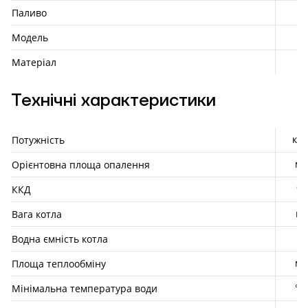
Паливо
Модель
Матеріал
Технічні характеристики
кВт
Потужність
м²
Орієнтовна площа опалення
%
ККД
кг
Вага котла
л
Водна ємність котла
м²
Площа теплообміну
°С
Мінімальна температура води