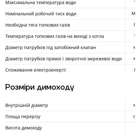
°С
Максимальна температура води
МП
Номінальний робочий тиск води
Па
Необхідна тяга топкових газів
°C
Температура топкових газів на виході з котла
мм
Діаметр патрубків під запобіжний клапан
мм
Діаметр патрубків прямої і зворотної мережевої води
Вт
Споживання електроенергії
Розміри димоходу
мм
Внутрішній діаметр
см²
Площа перерізу
м
Висота димоходу