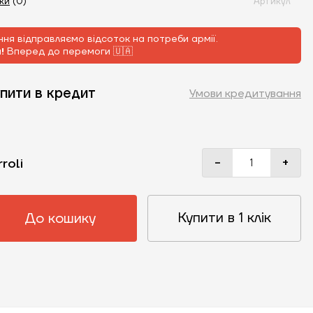
уки
(0)
Артикул
ня відправляємо відсоток на потреби армії.
м!
Вперед до перемоги 🇺🇦
пити в кредит
Умови кредитування
-
+
rroli
Купити в 1 клік
До кошику