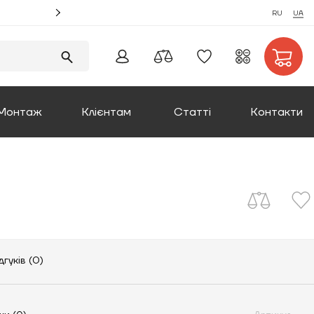
Акція! Замовляйте монтаж котлів та отримуйте збі
RU
UA
Монтаж
Клієнтам
Статті
Контакти
Оплата та доставка
Повернення товару
Про компанію
дгуків (0)
Сертифікати