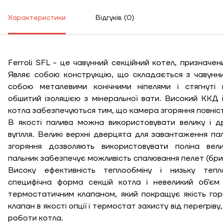
Висота, м
Характеристики
Відгуків (0)
Ширина, м
К
Ferroli SFL - це чавунний секційний котел, призначен
Довжина, м
Являє собою конструкцію, що складається з чавунних
собою металевими конічними ніпелями і стягнуті
Ступінь утеплення,
обшитий ізоляцією з мінеральної вати. Високий ККД 
Вт/м кв
котла забезпечуються тим, що камера згоряння повні
В якості палива можна використовувати велику і д
вугілля. Великі верхні дверцята для завантаження па
згоряння дозволяють використовувати поліна вел
Необхідна
потужність, кВт
пальник забезпечує можливість спалювання пелет (брик
Високу ефективність теплообміну і низьку тепл
специфічна форма секцій котла і невеликий об'є
термостатичним клапаном, який покращує якість гор
клапан в якості опції і термостат захисту від перегріву
роботи котла.