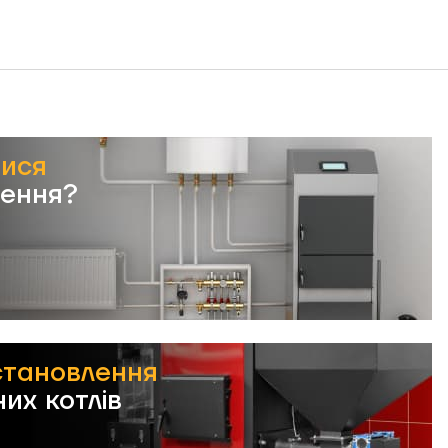
тися
лення?
становлення
их котлів