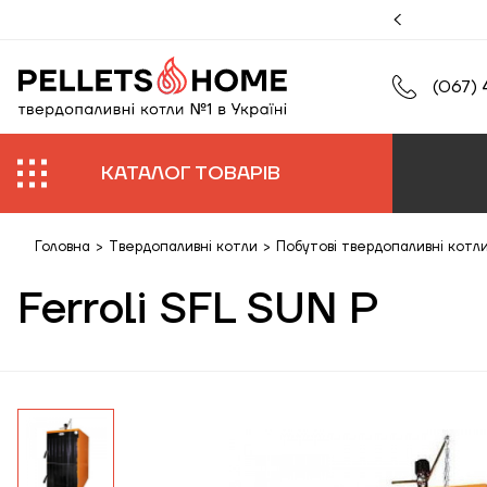
муйте збільшену гарантію на роботи та обладнання.
(067) 
КАТАЛОГ ТОВАРІВ
Головна
>
Твердопаливні котли
>
Побутові твердопаливні котл
Ferroli SFL SUN P