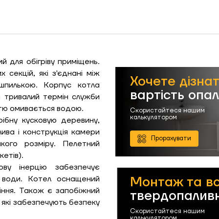
Замовити
Зворотній дзвінок
ошик
ий для обігріву приміщень.
 секцій, які з'єднані між
Хочете дізна
 шпилькою. Корпус котла
вартість опа
і тривалий термін служби
Гарно утеплений, 55
стю омивається водою.
Надіслати
Скористайтеся нашим
калькулятором
рібну кусковую деревину,
лива і конструкція камери
Прорахувати
икого розміру. Пелетний
Надіслати
етів).
ову інерцію забезпечує
Монтаж та в
м води. Котел оснащений
іння. Також є запобіжний
твердопаливн
, які забезпечують безпеку
Скористайтеся нашим
калькулятором