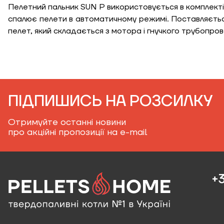
Пелетний пальник SUN P використовується в комплекті 
спалює пелети в автоматичному режимі. Поставляєтьс
пелет, який складається з мотора і гнучкого трубопров
ПІДПИШИСЬ НА РОЗСИЛКУ
Отримуйте останні новини
про акційні пропозиції на e-mail
+3