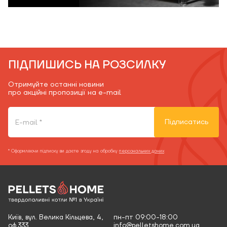
ПІДПИШИСЬ НА РОЗСИЛКУ
Отримуйте останні новини
про акційні пропозиції на e-mail
Підписатись
* Оформляючи підписку ви даєте згоду на обробку
персональних даних
Київ, вул. Велика Кільцева, 4,
пн-пт 09:00-18:00
оф.333
info@pelletshome.com.ua