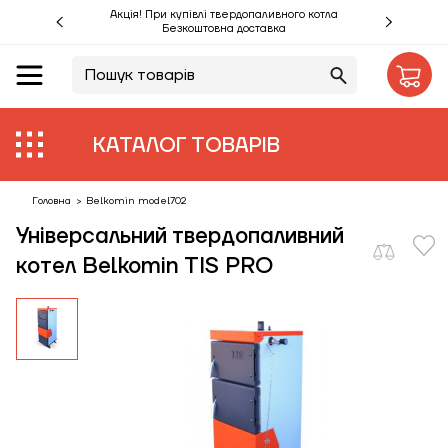
Акція! При купівлі твердопаливного котла
Безкоштовна доставка
UA
RU
Акції %
КАТАЛОГ ТОВАРІВ
Виробники
Об'єкти
Головна
>
Belkomin model702
Універсальний твердопаливний
Монтаж
котел Belkomin TIS PRO
Клієнтам
Статті
Контакти