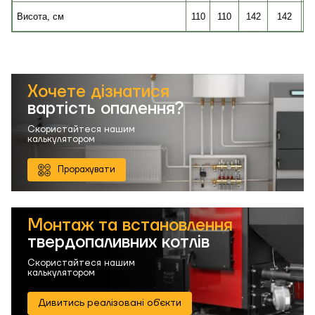
Висота, см
110
110
142
142
Хочете дізнатися
вартість опалення?
Скористайтеся нашим
калькулятором
Прорахувати
Монтаж та встановлення
твердопаливних котлів
Скористайтеся нашим
калькулятором
Дивитись реалізовані об'єкти