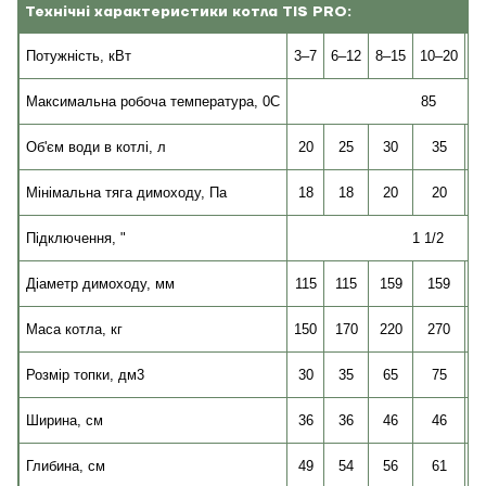
Технічні характеристики котла TIS PRO:
потужність, кВт
Потужність, кВт
3–7
6–12
8–15
10–20
1
Максимальна робоча температура, 0С
85
Об'єм води в котлі, л
20
25
30
35
Мінімальна тяга димоходу, Па
18
18
20
20
Підключення, "
1 1/2
Діаметр димоходу, мм
115
115
159
159
Маса котла, кг
150
170
220
270
Розмір топки, дм3
30
35
65
75
Ширина, см
36
36
46
46
Глибина, см
49
54
56
61