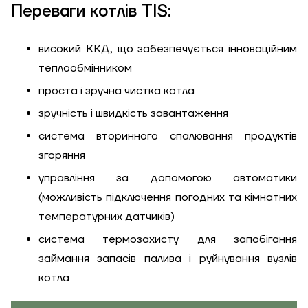
Переваги котлів TIS:
Замовити
високий ККД, що забезпечується інноваційним
Зворотній дзвінок
теплообмінником
Кошик
проста і зручна чистка котла
Висота, м
зручність і швидкість завантаження
система вторинного спалювання продуктів
Ширина, м
Надіслати
згоряння
Довжина, м
управління за допомогою автоматики
(можливість підключення погодних та кімнатних
Надіслати
Ступінь
температурних датчиків)
утеплення, Вт/м
Гарно утеплений, 55
система термозахисту для запобігання
кв
займання запасів палива і руйнування вузлів
котла
Необхідна