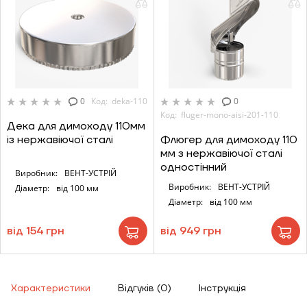
0
Код: deka-110
0
Код: fluger-mono-aisi-201-110
Дека для димоходу 110мм
із нержавіючої сталі
Флюгер для димоходу 110
мм з нержавіючої сталі
одностінний
Виробник:
ВЕНТ-УСТРІЙ
Виробник:
ВЕНТ-УСТРІЙ
Діаметр:
від 100 мм
Діаметр:
від 100 мм
від 154 грн
від 949 грн
Характеристики
Відгуків (0)
Інструкція