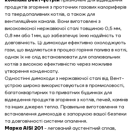
компанії Вент-устрій
призначені для відведення
продуктів згоряння з проточних газових калориферів
кв
та твердопаливних котлів, а також для
вентиляційних каналів. Вони виготовлені з
високоякісної нержавіючої сталі товщиною 0,5 мм,
Необхідна
0,8 мм або 1 мм, що забезпечує їхню надійність та
потужність, кВт
довговічність. Ці димоходи ефективно охолоджують
гази, що виділяються в процесі горіння палива в котлі,
однак їх не слід встановлювати для опалювальних
котлів з високою ефективністю через можливе
утворення конденсату.
Одностінні димоходи з нержавіючої сталі від Вент-
устрою широко використовуються в промисловості,
багатоквартирних та приватних будинках для
відведення продуктів згоряння з котлів, печей, камінів
та інших джерел тепла. Правильне виготовлення та
встановлення димоходів є запорукою вашої безпеки
та довговічності системи опалення.
Марка AISI 201
- легований аустенітний сплав,