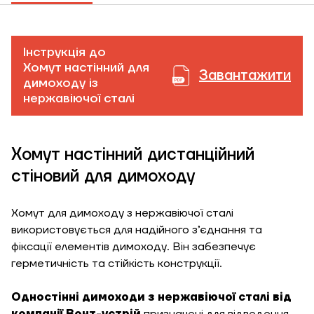
ЗАМОВИТИ ПОСЛУГУ МОНТАЖУ
Інструкція до
Хомут настінний для
Завантажити
димоходу із
нержавіючої сталі
Замовити
Зворотній дзвінок
Хомут настінний дистанційний
Кошик
стіновий для димоходу
Висота, м
Хомут для димоходу з нержавіючої сталі
Ширина, м
використовується для надійного з’єднання та
Надіслати
фіксації елементів димоходу. Він забезпечує
Довжина, м
герметичність та стійкість конструкції.
Надіслати
Ступінь
Одностінні димоходи з нержавіючої сталі від
утеплення, Вт/м
Гарно утеплений, 55