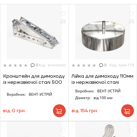
0
Код: kronshtein
0
Код: liyka-110
Кронштейн для димоходу
Лійка для димоходу 110мм
із нержавіючої сталі 500
із нержавіючої сталі
Виробник:
ВЕНТ-УСТРІЙ
Виробник:
ВЕНТ-УСТРІЙ
Діаметр:
від 100 мм
від 0 грн
від 154 грн