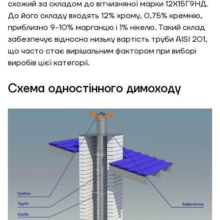
схожий за складом до вітчизняної марки 12Х15Г9НД.
До його складу входять 12% хрому, 0,75% кремнію,
приблизно 9-10% марганцю і 1% нікелю. Такий склад
забезпечує відносно низьку вартість труби AISI 201,
що часто стає вирішальним фактором при виборі
виробів цієї категорії.
Схема одностінного димоходу