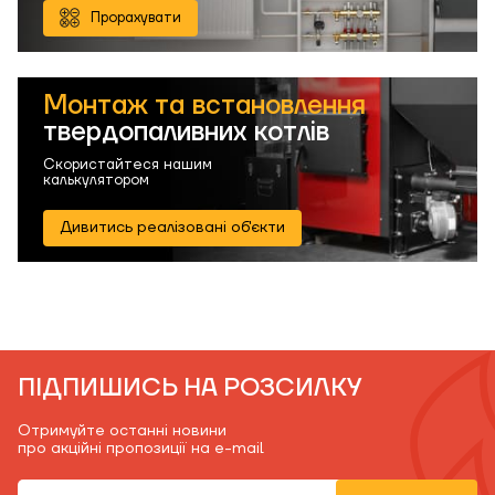
Прорахувати
Монтаж та встановлення
твердопаливних котлів
Скористайтеся нашим
калькулятором
Дивитись реалізовані об'єкти
ПІДПИШИСЬ НА РОЗСИЛКУ
Отримуйте останні новини
про акційні пропозиції на e-mail