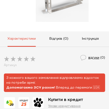
Характеристики
Відгуків (0)
Інструкція
відгуки
(0)
Артикул
З кожного вашого замовлення відправляємо відсоток
на потреби армії.
Допомагаємо ЗСУ разом!
Вперед до перемоги 🇺🇦
Купити в кредит
Умови кредитування