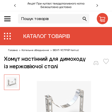
Акція! При купівлі твердопаливного котла
Безкоштовна доставка
UA
RU
Акції %
КАТАЛОГ ТОВАРІВ
Виробники
Об'єкти
Головна
>
Котельне обладнання
>
ВЕНТ-УСТРІЙ homut
Хомут настінний для димоходу
Монтаж
із нержавіючої сталі
Клієнтам
Статті
Контакти