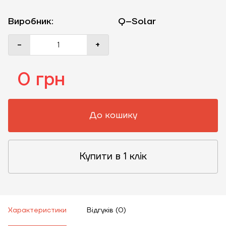
Виробник:
Q–Solar
-
+
0 грн
До кошику
ЗАМОВИТИ ПОСЛУГУ МОНТАЖУ
Купити в 1 клік
Замовити
Характеристики
Відгуків (0)
Зворотній дзвінок