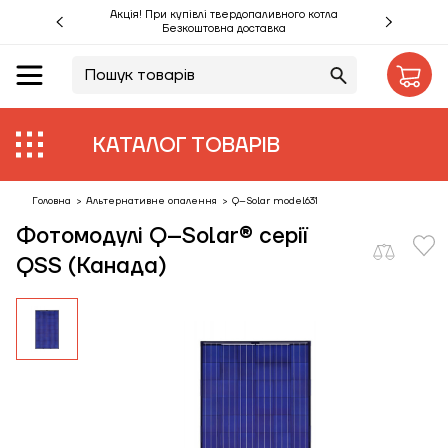
Акція! При купівлі твердопаливного котла
Безкоштовна доставка
UA
RU
Акції %
КАТАЛОГ ТОВАРІВ
Виробники
Об'єкти
Головна
>
Альтернативне опалення
>
Q–Solar model631
Фотомодулі Q–Solar® серії
Монтаж
QSS (Канада)
Клієнтам
Статті
Контакти