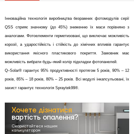
Кошик
Висота, м
Інноваційна технологія виробництва безрамних фотомодулів серії
QSS сприяє значному (до 45%) зниженню їх маси порівняно з
Ширина, м
Надіслати
аналогами. Фотоелементи герметизовані, що виключає можливість
корозії, а ударостійкість і стійкість до хімічних впливів гарантує
Довжина, м
використання якісного пластикового покриття. Замовник має
Надіслати
Ступінь
можливість вибрати будь–який колір підкладки фотопанелей.
утеплення, Вт/м
Гарно утеплений, 55
Q–Solar® гарантує 95% продуктивності протягом 5 років, 90% – 12
кв
років, 85% – 18 років, 80% – 25 років. Всі модулі інкапсульовані, їх
захист гарантує технологія Spraytek99®.
Необхідна
потужність, кВт
Хочете дізнатися
вартість опалення?
Скористайтеся нашим
калькулятором